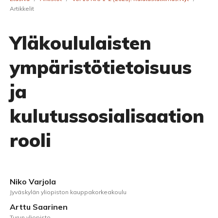
Artikkelit
Yläkoululaisten
ympäristötietoisuus
ja
kulutussosialisaation
rooli
Niko Varjola
Jyväskylän yliopiston kauppakorkeakoulu
Arttu Saarinen
Turun yliopisto