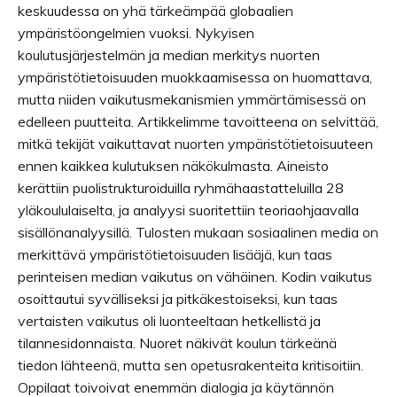
keskuudessa on yhä tärkeämpää globaalien
ympäristöongelmien vuoksi. Nykyisen
koulutusjärjestelmän ja median merkitys nuorten
ympäristötietoisuuden muokkaamisessa on huomattava,
mutta niiden vaikutusmekanismien ymmärtämisessä on
edelleen puutteita. Artikkelimme tavoitteena on selvittää,
mitkä tekijät vaikuttavat nuorten ympäristötietoisuuteen
ennen kaikkea kulutuksen näkökulmasta. Aineisto
kerättiin puolistrukturoiduilla ryhmähaastatteluilla 28
yläkoululaiselta, ja analyysi suoritettiin teoriaohjaavalla
sisällönanalyysillä. Tulosten mukaan sosiaalinen media on
merkittävä ympäristötietoisuuden lisääjä, kun taas
perinteisen median vaikutus on vähäinen. Kodin vaikutus
osoittautui syvälliseksi ja pitkäkestoiseksi, kun taas
vertaisten vaikutus oli luonteeltaan hetkellistä ja
tilannesidonnaista. Nuoret näkivät koulun tärkeänä
tiedon lähteenä, mutta sen opetusrakenteita kritisoitiin.
Oppilaat toivoivat enemmän dialogia ja käytännön