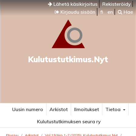
Lähetä käsikirjoitus
Rekisteröidy
Kirjaudu sisään
fi
en
Hae
Kulutustutkimus.Nyt
Uusin numero
Arkistot
Ilmoitukset
Tietoa
Kulutustutkimuksen seura ry
Etusivu
/
Arkistot
/
Vol 19 Nro 1-2 (2025): Kulutustutkimus.Nyt
/