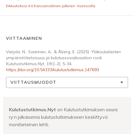
EiMuutoksia 4.0 Kansainvälinen Julkinen -lisenssillä
.
VIITTAAMINEN
Varjola, N., Saarinen, A., & Åberg, E. (2025). Yläkoululaisten
ympäristötietoisuus ja kulutussosialisaation rooli.
Kulutustutkimus.Nyt
,
19
(1-2), 5-34.
https://doi.org/10.54333/kulutustutkimus.147693
VIITTAUSMUODOT
Kulutustutkimus.Nyt
on Kulutustutkimuksen seura
ry:n julkaisema kulutustutkimukseen keskittyvä
monitieteinen lehti.