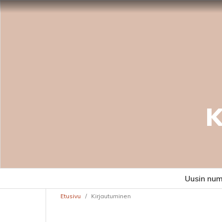
K
Uusin nu
Etusivu
/
Kirjautuminen