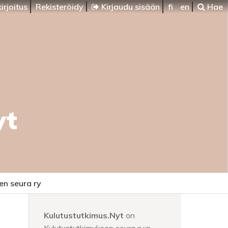
irjoitus
Rekisteröidy
Kirjaudu sisään
fi
en
Hae
yt
en seura ry
Kulutustutkimus.Nyt
on