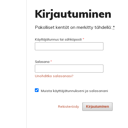
Kirjautuminen
Pakolliset kentät on merkitty tähdellä:
*
Käyttäjätunnus tai sähköposti
*
Salasana
*
Unohditko salasanasi?
Muista käyttäjätunnukseni ja salasanani
Rekisteröidy
Kirjautuminen