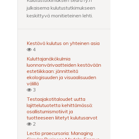
Kulutustutkimuksen seura ry:n
julkaisema kulutustutkimukseen
keskittyvä monitieteinen lehti.
Kestävä kulutus on yhteinen asia
4
Kuluttajanäkökulmia
luonnonvärivaatteiden kestävään
estetiikkaan: jännitteitä
ekologisuuden ja visuaalisuuden
välillä
3
Testaajakotitaloudet uutta
lajittelutuotetta kehittämässä:
osallistumismotiivit ja
tuotteeseen liitetyt kulutusarvot
2
Lectio praecursoria: Managing