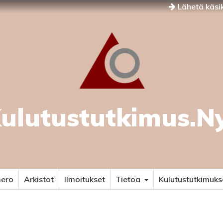
Lähetä käsik
ulutustutkimus.N
mero
Arkistot
Ilmoitukset
Tietoa
Kulutustutkimuks