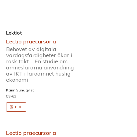
Lektiot
Lectio praecursoria
Behovet av digitala
vardagsfärdigheter ökar i
rask takt – En studie om
ämneslärarna användning
av IKT i läroämnet huslig
ekonomi
Karin Sundqvist
58-63
PDF
Lectio praecursoria