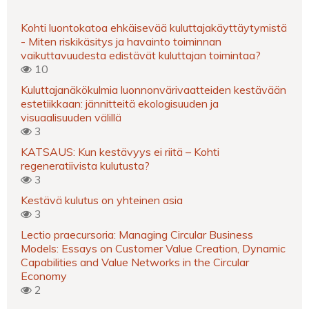
Kohti luontokatoa ehkäisevää kuluttajakäyttäytymistä
- Miten riskikäsitys ja havainto toiminnan
vaikuttavuudesta edistävät kuluttajan toimintaa?
10
Kuluttajanäkökulmia luonnonvärivaatteiden kestävään
estetiikkaan: jännitteitä ekologisuuden ja
visuaalisuuden välillä
3
KATSAUS: Kun kestävyys ei riitä – Kohti
regeneratiivista kulutusta?
3
Kestävä kulutus on yhteinen asia
3
Lectio praecursoria: Managing Circular Business
Models: Essays on Customer Value Creation, Dynamic
Capabilities and Value Networks in the Circular
Economy
2