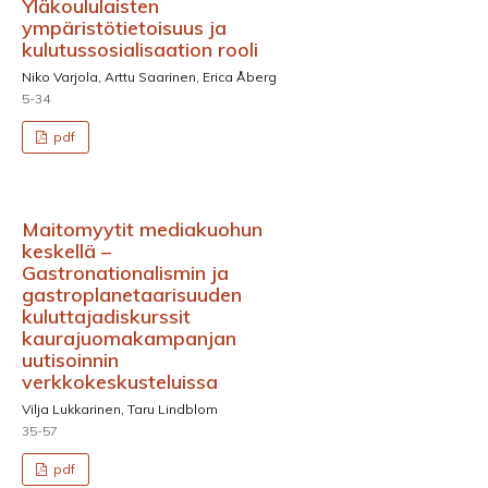
Yläkoululaisten
ympäristötietoisuus ja
kulutussosialisaation rooli
Niko Varjola, Arttu Saarinen, Erica Åberg
5-34
pdf
Maitomyytit mediakuohun
keskellä –
Gastronationalismin ja
gastroplanetaarisuuden
kuluttajadiskurssit
kaurajuomakampanjan
uutisoinnin
verkkokeskusteluissa
Vilja Lukkarinen, Taru Lindblom
35-57
pdf