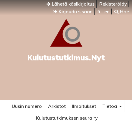
Lähetä käsikirjoitus
Rekisteröidy
Kirjaudu sisään
fi
en
Hae
Kulutustutkimus.Nyt
Uusin numero
Arkistot
Ilmoitukset
Tietoa
Kulutustutkimuksen seura ry