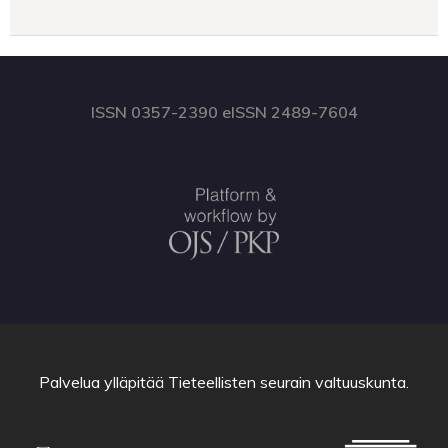
ISSN 0357-2390 eISSN 2489-7604
Palvelua ylläpitää
Tieteellisten seurain valtuuskunta
.