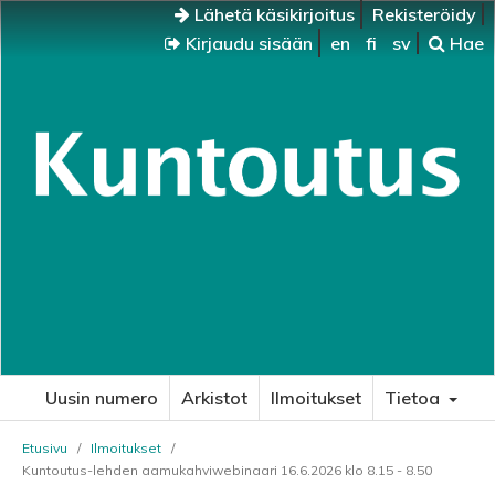
Lähetä käsikirjoitus
Rekisteröidy
Kirjaudu sisään
en
fi
sv
Hae
Uusin numero
Arkistot
Ilmoitukset
Tietoa
Etusivu
/
Ilmoitukset
/
Kuntoutus-lehden aamukahviwebinaari 16.6.2026 klo 8.15 - 8.50