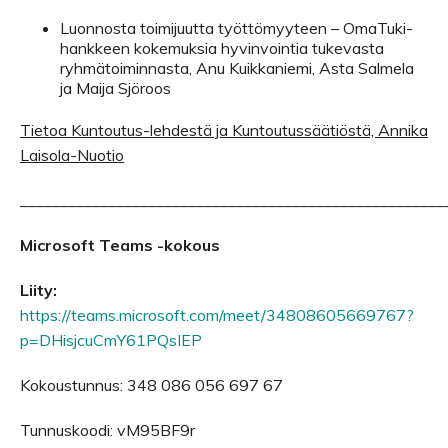
Luonnosta toimijuutta työttömyyteen – OmaTuki-
hankkeen kokemuksia hyvinvointia tukevasta
ryhmätoiminnasta, Anu Kuikkaniemi, Asta Salmela
ja Maija Sjöroos
Tietoa Kuntoutus-lehdestä ja Kuntoutussäätiöstä, Annika
Laisola-Nuotio
_____________________________________________________
Microsoft Teams -kokous
Liity:
https://teams.microsoft.com/meet/34808605669767?
p=DHisjcuCmY61PQsIEP
Kokoustunnus: 348 086 056 697 67
Tunnuskoodi: vM95BF9r