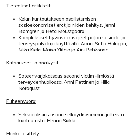
Tieteelliset artikkelit:
Kelan kuntoutukseen osallistumisen
sosioekonomiset erot ja niiden kehitys, Jenni
Blomgren ja Heta Moustgaard
Kompleksiset hyvinvointivajeet paljon sosiaali- ja
terveyspalveluja käyttävillä, Anna-Sofia Holappa,
Mika Kiela, Maisa Ylitalo ja Aini Pehkonen
Katsaukset ja analyysit:
Sateenvarjokatsaus second victim -ilmiöstä
terveydenhuollossa, Anni Pettinen ja Hilla
Nordquist
Puheenvuoro:
Seksuaalisuus osana selkäydinvamman jälkeistä
kuntoutusta, Henna Suikki
Hanke-esittely: