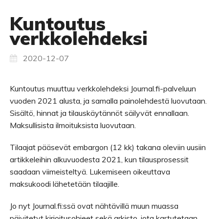
Kuntoutus
verkkolehdeksi
2020-12-07
Kuntoutus muuttuu verkkolehdeksi Journal.fi-palveluun
vuoden 2021 alusta, ja samalla painolehdestä luovutaan.
Sisältö, hinnat ja tilauskäytännöt säilyvät ennallaan.
Maksullisista ilmoituksista luovutaan.
Tilaajat pääsevät embargon (12 kk) takana oleviin uusiin
artikkeleihin alkuvuodesta 2021, kun tilausprosessit
saadaan viimeisteltyä. Lukemiseen oikeuttava
maksukoodi lähetetään tilaajille.
Jo nyt Journal.fi:ssä ovat nähtävillä muun muassa
päivitetyt kirjoitusohjeet sekä arkisto, jota kartutetaan