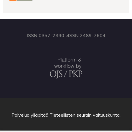
ISSN 0357-2390 eISSN 2489-7604
Palvelua ylläpitää
Tieteellisten seurain valtuuskunta
.