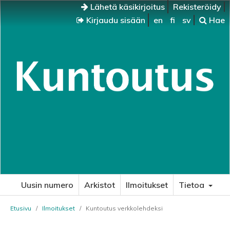
Lähetä käsikirjoitus
Rekisteröidy
Kirjaudu sisään
en
fi
sv
Hae
Uusin numero
Arkistot
Ilmoitukset
Tietoa
Etusivu
/
Ilmoitukset
/
Kuntoutus verkkolehdeksi