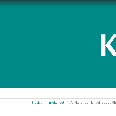
Etusivu
/
Ilmoitukset
/
Verkkolehden lukuoikeudet lähe