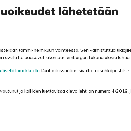
uoikeudet lähetetään
istellään tammi-helmikuun vaihteessa. Sen valmistuttua tilaajill
den avulla he pääsevät lukemaan embargon takana olevia lehtiä.
öisellä lomakkeella
Kuntoutussäätiön sivulta tai sähköpostitse
avautunut ja kaikkien luettavissa oleva lehti on numero 4/2019, 