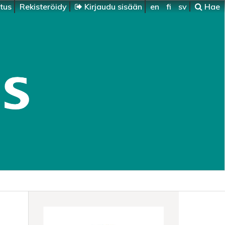
itus
Rekisteröidy
Kirjaudu sisään
en
fi
sv
Hae