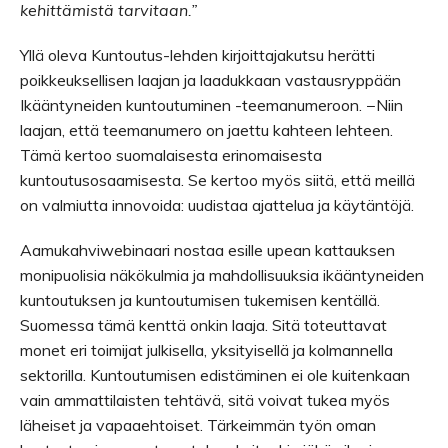
kehittämistä tarvitaan.”
Yllä oleva Kuntoutus-lehden kirjoittajakutsu herätti
poikkeuksellisen laajan ja laadukkaan vastausryppään
Ikääntyneiden kuntoutuminen -teemanumeroon. −Niin
laajan, että teemanumero on jaettu kahteen lehteen.
Tämä kertoo suomalaisesta erinomaisesta
kuntoutusosaamisesta. Se kertoo myös siitä, että meillä
on valmiutta innovoida: uudistaa ajattelua ja käytäntöjä.
Aamukahviwebinaari nostaa esille upean kattauksen
monipuolisia näkökulmia ja mahdollisuuksia ikääntyneiden
kuntoutuksen ja kuntoutumisen tukemisen kentällä.
Suomessa tämä kenttä onkin laaja. Sitä toteuttavat
monet eri toimijat julkisella, yksityisellä ja kolmannella
sektorilla. Kuntoutumisen edistäminen ei ole kuitenkaan
vain ammattilaisten tehtävä, sitä voivat tukea myös
läheiset ja vapaaehtoiset. Tärkeimmän työn oman