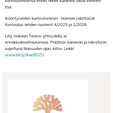
kuntoutumisensa eteen tekee kuitenkin iäkäs ihminen
itse.
Ikääntyneiden kuntoutuminen -teemaa valottavat
Kuntoutus-lehden numerot 4/2025 ja 1/2026.
Liity mukaan Teams-yhteydellä, ei
ennakkoilmoittautumisia. Pidäthän kameran ja mikrofonin
suljettuna tilaisuuden ajan, kiitos. Linkki:
www.bit.ly/4aeBDZU