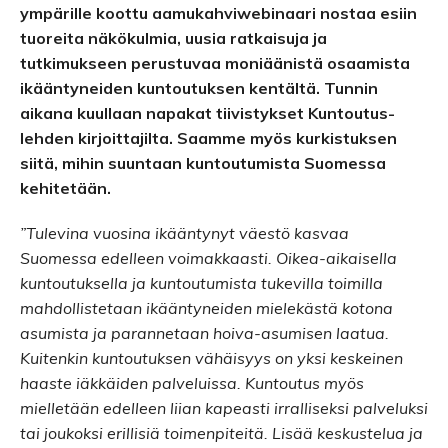
ympärille koottu aamukahviwebinaari nostaa esiin
tuoreita näkökulmia, uusia ratkaisuja ja
tutkimukseen perustuvaa moniäänistä osaamista
ikääntyneiden kuntoutuksen kentältä. Tunnin
aikana kuullaan napakat tiivistykset Kuntoutus-
lehden kirjoittajilta. Saamme myös kurkistuksen
siitä, mihin suuntaan kuntoutumista Suomessa
kehitetään.
”Tulevina vuosina ikääntynyt väestö kasvaa
Suomessa edelleen voimakkaasti. Oikea-aikaisella
kuntoutuksella ja kuntoutumista tukevilla toimilla
mahdollistetaan ikääntyneiden mielekästä kotona
asumista ja parannetaan hoiva-asumisen laatua.
Kuitenkin kuntoutuksen vähäisyys on yksi keskeinen
haaste iäkkäiden palveluissa. Kuntoutus myös
mielletään edelleen liian kapeasti irralliseksi palveluksi
tai joukoksi erillisiä toimenpiteitä. Lisää keskustelua ja