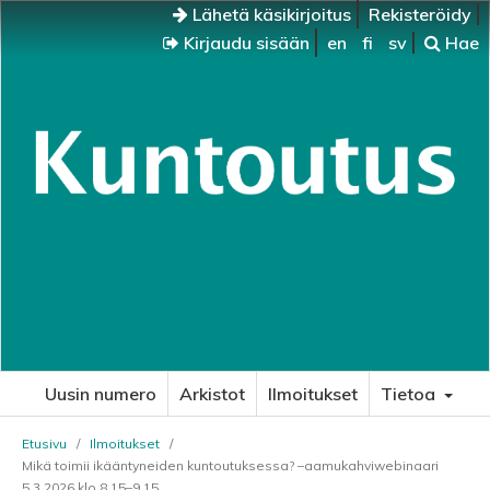
Lähetä käsikirjoitus
Rekisteröidy
Kirjaudu sisään
en
fi
sv
Hae
Uusin numero
Arkistot
Ilmoitukset
Tietoa
Etusivu
/
Ilmoitukset
/
Mikä toimii ikääntyneiden kuntoutuksessa? –aamukahviwebinaari
5.3.2026 klo 8.15–9.15