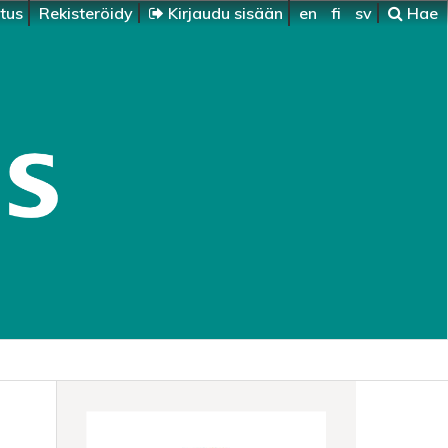
itus
Rekisteröidy
Kirjaudu sisään
en
fi
sv
Hae