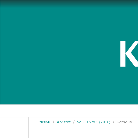
Etusivu
/
Arkistot
/
Vol 39 Nro 1 (2016)
/
Katsaus