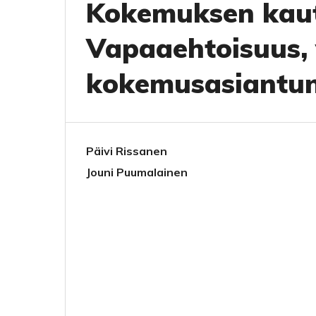
Kokemuksen kaut
Vapaaehtoisuus, 
kokemusasiantun
Päivi Rissanen
Jouni Puumalainen