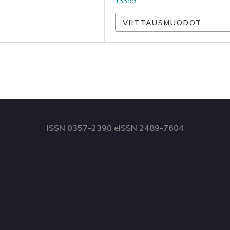
13399
VIITTAUSMUODOT
ISSN 0357-2390 eISSN 2489-7604