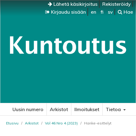
Lähetä käsikirjoitus
Rekisteröidy
Kirjaudu sisään
en
fi
sv
Hae
Uusin numero
Arkistot
Ilmoitukset
Tietoa
Etusivu
/
Arkistot
/
Vol 46 Nro 4 (2023)
/
Hanke-esittelyt