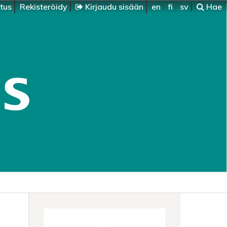
itus
Rekisteröidy
Kirjaudu sisään
en
fi
sv
Hae