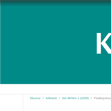
Etusivu
/
Arkistot
/
Vol 48 Nro 1 (2025)
/
Pääkirjoitus