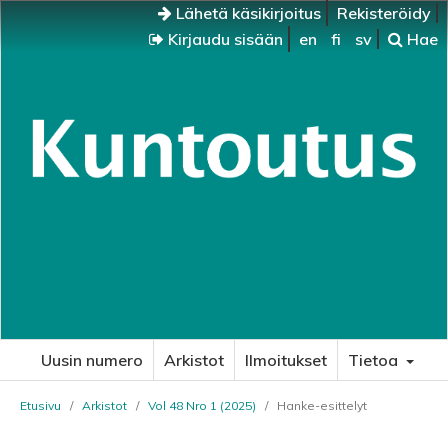
Lähetä käsikirjoitus
Rekisteröidy
Kirjaudu sisään
en
fi
sv
Hae
Uusin numero
Arkistot
Ilmoitukset
Tietoa
Etusivu
/
Arkistot
/
Vol 48 Nro 1 (2025)
/
Hanke-esittelyt