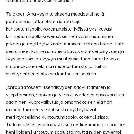
temaattista analyysiä mukaillen.
Tulokset:
Analyysin tuloksena muodostui neljä
pääteemaa, jotka olivat narratiiveja
kuntoutumispolkukokemuksista. Näistä yksi kuvasi
kuntoutumispolkukokemuksia heti vammautumisen
jälkeen ja näyttäytyi kuntoutumisen lähtöpisteenä. Tätä
seuranneet kolme narratiivia kuvasivat itsenäisyyden ja
fyysisen toimintakyvyn muutoksia, tuen tarpeita sekä
omannäköisen elämän muodostumista ja näihin
sisältyneitä merkityksiä kuntoutumispolulla.
Johtopäätökset:
Itsenäisyyden saavuttaminen ja
ylläpitäminen, sopivan ja yksilöllisyyden huomioivan tuen
saaminen, vuorovaikutus ja omannäköisen elämän
muodostuminen yksilöllisesti näyttäytyivät
merkityksellisinä kuntoutumispolkukokemuksissa.
Tutkimus lisäsi ymmärrystä selkäydinvamman saaneiden
henkilöiden kuntoutumispoluista, mutta niiden syvempi