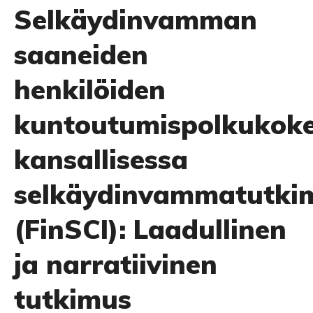
Selkäydinvamman
saaneiden
henkilöiden
kuntoutumispolkukok
kansallisessa
selkäydinvammatutki
(FinSCI): Laadullinen
ja narratiivinen
tutkimus