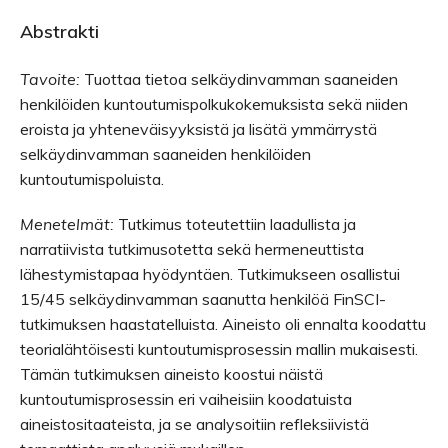
Abstrakti
Tavoite:
Tuottaa tietoa selkäydinvamman saaneiden
henkilöiden kuntoutumispolkukokemuksista sekä niiden
eroista ja yhteneväisyyksistä ja lisätä ymmärrystä
selkäydinvamman saaneiden henkilöiden
kuntoutumispoluista.
Menetelmät:
Tutkimus toteutettiin laadullista ja
narratiivista tutkimusotetta sekä hermeneuttista
lähestymistapaa hyödyntäen. Tutkimukseen osallistui
15/45 selkäydinvamman saanutta henkilöä FinSCI-
tutkimuksen haastatelluista. Aineisto oli ennalta koodattu
teorialähtöisesti kuntoutumisprosessin mallin mukaisesti.
Tämän tutkimuksen aineisto koostui näistä
kuntoutumisprosessin eri vaiheisiin koodatuista
aineistositaateista, ja se analysoitiin refleksiivistä