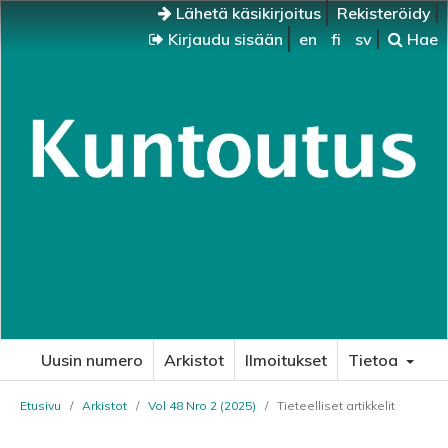
Lähetä käsikirjoitus
Rekisteröidy
Kirjaudu sisään
en
fi
sv
Hae
Uusin numero
Arkistot
Ilmoitukset
Tietoa
Etusivu
/
Arkistot
/
Vol 48 Nro 2 (2025)
/
Tieteelliset artikkelit