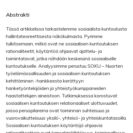
Abstrakti
Tässä artikkelissa tarkastelemme sosiaalista kuntoutusta
hallintateoreettisesta näkökulmasta. Pyrimme
tulkitsemaan, mitkä ovat ne sosiaalisen kuntoutuksen
rationaliteetit, käytäntöä ohjaavat ajattelu- ja
toimintatavat, jotka nähdään keskeisinä sosiaaliselle
kuntoutukselle. Analyysimme perustuu SOKU – Nuorten
työelämäosallisuuden ja sosiaalisen kuntoutuksen
kehittäminen -hankkeesta kerättyyn
hanketyöntekijöiden ja yhteistyökumppaneiden
haastattelujen aineistoon. Tutkimuksessa korostuvat
sosiaalisen kuntoutuksen relationaaliset ulottuvuudet,
joissa peruspilareina ovat toiminnan suhteisuus ja
vuorovaikutteisuus yksilö-, yhteisö- ja yhteiskuntatasoilla.
Sosiaalisen kuntoutuksen käytäntöjä ohjaavia
rationaliteetteja ovat kansalaislähtöisyys, toiminnallisuus