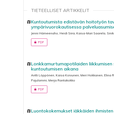
TIETEELLISET ARTIKKELIT
Kuntoutumista edistävän hoitotyön tav
ympärivuorokautisessa palveluasumis
Jenni Hämeenaho, Heidi Siira, Kaisa-Mari Saarela, Sini
PDF
Lonkkamurtumapotilaiden liikkumisen se
kuntoutumisen aikana
Antti Löppönen, Kaisa Koivunen, Meri Hokkanen, Elina R
Pajulammi, Merja Rantakokko
PDF
Luontokokemukset iäkkäiden ihmisten