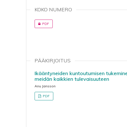
KOKO NUMERO
PDF
PÄÄKIRJOITUS
Ikääntyneiden kuntoutumisen tukeminen
meidän kaikkien tulevaisuuteen
Anu Jansson
PDF