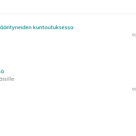
ikääntyneiden kuntoutuksessa
50
sä
isille
55