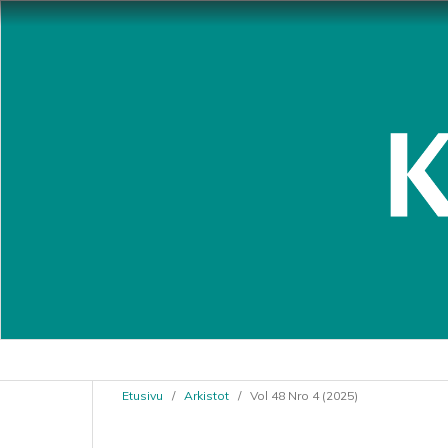
Etusivu
/
Arkistot
/
Vol 48 Nro 4 (2025)