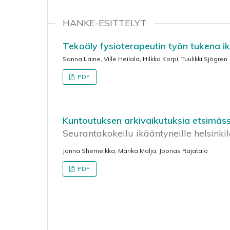
HANKE-ESITTELYT
Tekoäly fysioterapeutin työn tukena 
Sanna Laine, Ville Heilala, Hilkka Korpi, Tuulikki Sjögren
PDF
Kuntoutuksen arkivaikutuksia etsimäs
Seurantakokeilu ikääntyneille helsinkilä
Jonna Shemeikka, Marika Malja, Joonas Rajatalo
PDF