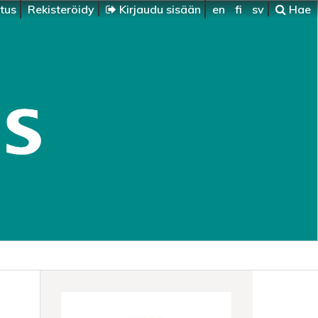
itus
Rekisteröidy
Kirjaudu sisään
en
fi
sv
Hae