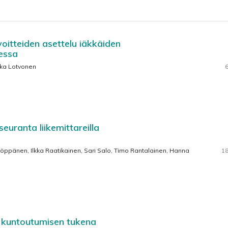
oitteiden asettelu iäkkäiden
essa
kka Lotvonen
6
uranta liikemittareilla
öppänen, Ilkka Raatikainen, Sari Salo, Timo Rantalainen, Hanna
18
 kuntoutumisen tukena