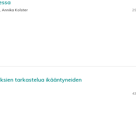
essa
, Annika Kolster
29
ksien tarkastelua ikääntyneiden
43