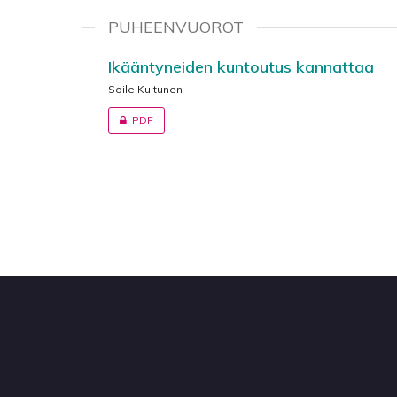
PUHEENVUOROT
Ikääntyneiden kuntoutus kannattaa
Soile Kuitunen
PDF