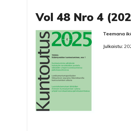
Vol 48 Nro 4 (20
Teemana ikä
Julkaistu:
20