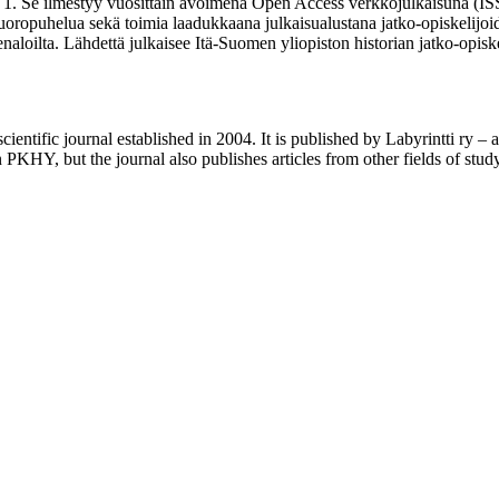
lle 1. Se ilmestyy vuosittain avoimena Open Access verkkojulkaisuna (IS
ä vuoropuhelua sekä toimia laadukkaana julkaisualustana jatko-opiskelijoi
eteenaloilta. Lähdettä julkaisee Itä-Suomen yliopiston historian jatko-opi
cientific journal established in 2004. It is published by Labyrintti ry – 
n PKHY, but the journal also publishes articles from other fields of stu