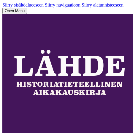
Siirry sisältöalueeseen
Siirry navigaatioon
Siirry alatunnisteeseen
Open Menu