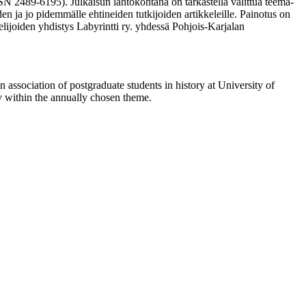
SN 2489-6195). Julkaisun lähtökohtana on tarkastella valittua teema-
den ja jo pidemmälle ehtineiden tutkijoiden artikkeleille. Painotus on
skelijoiden yhdistys Labyrintti ry. yhdessä Pohjois-Karjalan
an association of postgraduate students in history at University of
dy within the annually chosen theme.