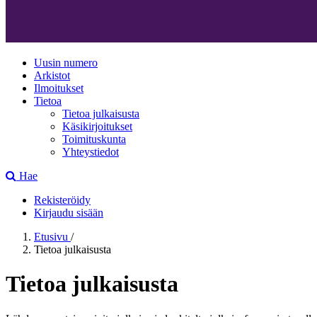
Uusin numero
Arkistot
Ilmoitukset
Tietoa
Tietoa julkaisusta
Käsikirjoitukset
Toimituskunta
Yhteystiedot
Hae
Rekisteröidy
Kirjaudu sisään
Etusivu
/
Tietoa julkaisusta
Tietoa julkaisusta