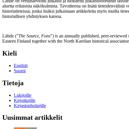
Lähde on vertaisarvioitu julkaisu ja luokiteltu julkaisufoorumin taso
aluetta erilaisista näkökulmista. Tavoitteena on lisätä tieteidenvälist
historiatieteissä, jonka lisäksi julkaistaan artikkeleita myös muilta ti
historiallisen yhdistyksen kanssa.
Lähde (”
The Source, Fons
”) is an annually published, peer-reviewed s
Eastern Finland together with the North Karelian historical associatio
Kieli
English
Suomi
Tietoja
Lukijoille
Kirjoittajille
Kirjastonhoitajille
Uusimmat artikkelit