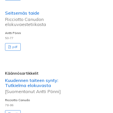
Seitsemäs taide
Ricciotto Canudon
elokuvaestetiikasta
Antti Pönni
50-77
pdf
Käännösartikkelit
Kuudennen taiteen synty:
Tutkielma elokuvasta
[Suomentanut Antti Pönni]
Ricciotto Canudo
78-86