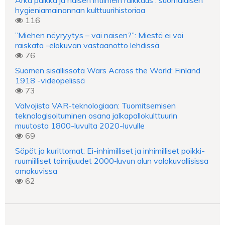
Arka paikka ja naisen intiimein raikkaus : suomalaisen
hygieniamainonnan kulttuurihistoriaa
116
”Miehen nöyryytys – vai naisen?”: Miestä ei voi
raiskata -elokuvan vastaanotto lehdissä
76
Suomen sisällissota Wars Across the World: Finland
1918 -videopelissä
73
Valvojista VAR-teknologiaan: Tuomitsemisen
teknologisoituminen osana jalkapallokulttuurin
muutosta 1800-luvulta 2020-luvulle
69
Söpöt ja kurittomat: Ei-inhimilliset ja inhimilliset poikki-
ruumiilliset toimijuudet 2000‑luvun alun valokuvallisissa
omakuvissa
62