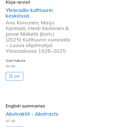
Kirja-arviot
Yleisradio kulttuurin
keskiössä
Anu Koivunen, Maiju
Kannisto, Heidi Keinonen &
Janne Mäkelä (toim.)
(2025) Kulttuurin vuosisata
– Luova ohjelmatyö
Yleisradiossa 1926–2025
Outi Hakola
94-96
pdf
English summaries
Abstraktit - Abstracts
97-99