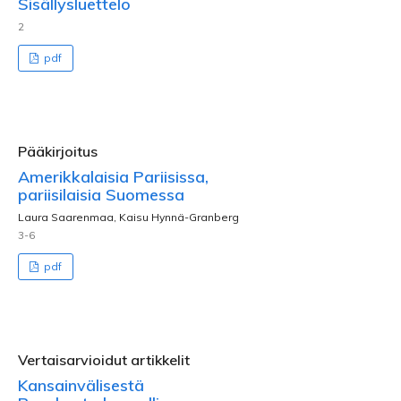
Sisällysluettelo
2
pdf
Pääkirjoitus
Amerikkalaisia Pariisissa,
pariisilaisia Suomessa
Laura Saarenmaa, Kaisu Hynnä-Granberg
3-6
pdf
Vertaisarvioidut artikkelit
Kansainvälisestä