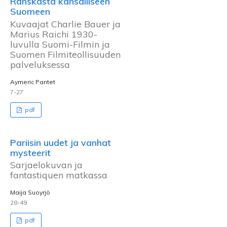
Ranskasta kansalliseen
Suomeen
Kuvaajat Charlie Bauer ja
Marius Raichi 1930-
luvulla Suomi-Filmin ja
Suomen Filmiteollisuuden
palveluksessa
Aymeric Pantet
7-27
pdf
Pariisin uudet ja vanhat
mysteerit
Sarjaelokuvan ja
fantastiquen matkassa
Maija Suoyrjö
28-49
pdf