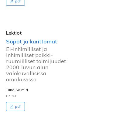
pdf
Lektiot
Söpöt ja kurittomat
Ei-inhimilliset ja
inhimilliset poikki-
ruumiilliset toimijuudet
2000‑luvun alun
valokuvallisissa
omakuvissa
Tiina Salmia
87-93
pdf