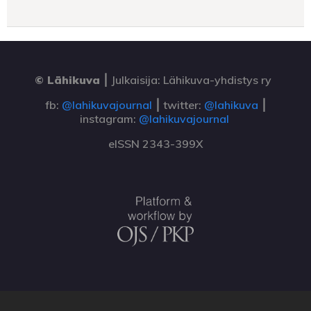
© Lähikuva
⎮
Julkaisija: Lähikuva-yhdistys ry
fb:
@lahikuvajournal
⎮ twitter:
@lahikuva
⎮
instagram:
@lahikuvajournal
eISSN 2343-399X