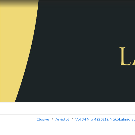
Etusivu
/
Arkistot
/
Vol 34 Nro 4 (2021): Näkökulmia s