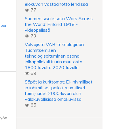
elokuvan vastaanotto lehdissä
77
Suomen sisällissota Wars Across
the World: Finland 1918 -
seen
videopelissä
73
Valvojista VAR-teknologiaan:
Tuomitsemisen
teknologisoituminen osana
jalkapallokulttuurin muutosta
1800-luvulta 2020-luvulle
69
Söpöt ja kurittomat: Ei-inhimilliset
ja inhimilliset poikki-ruumiilliset
toimijuudet 2000‑luvun alun
valokuvallisissa omakuvissa
65
työn