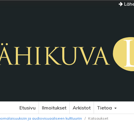
Lähe
Etusivu
Ilmoitukset
Arkistot
Tietoa
uomalaisuuksiin ja audiovisuaaliseen kulttuuriin
/
Katsaukset