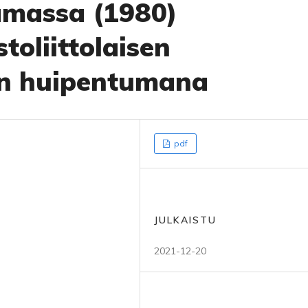
aamassa (1980)
oliittolaisen
ön huipentumana
pdf
JULKAISTU
2021-12-20