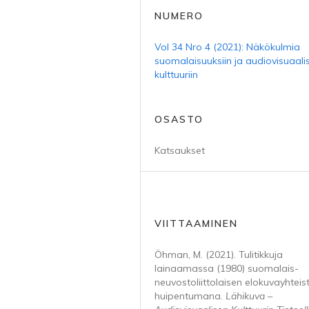
NUMERO
Vol 34 Nro 4 (2021): Näkökulmia
suomalaisuuksiin ja audiovisuaali
kulttuuriin
OSASTO
Katsaukset
VIITTAAMINEN
Öhman, M. (2021). Tulitikkuja
lainaamassa (1980) suomalais-
neuvostoliittolaisen elokuvayhteis
huipentumana.
Lähikuva –