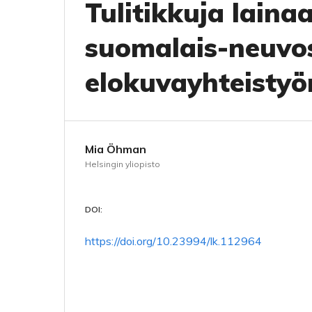
Tulitikkuja lain
suomalais-neuvost
elokuvayhteisty
Mia Öhman
Helsingin yliopisto
DOI:
https://doi.org/10.23994/lk.112964