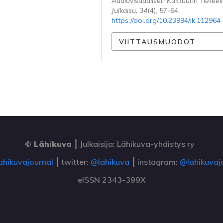
Audiovisuaalisen Kulttuurin Tieteel
Julkaisu
,
34
(4), 57-64.
https://doi.org/10.23994/lk.112964
VIITTAUSMUODOT
© Lähikuva
⎮
Julkaisija: Lähikuva-yhdistys ry
ahikuvajournal
⎮ twitter:
@lahikuva
⎮ instagram:
@lahikuvaj
eISSN 2343-399X