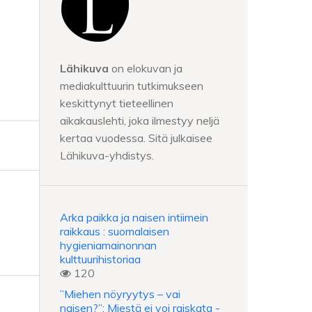
Lähikuva
on elokuvan ja
mediakulttuurin tutkimukseen
keskittynyt tieteellinen
aikakauslehti, joka ilmestyy neljä
kertaa vuodessa. Sitä julkaisee
Lähikuva-yhdistys.
Arka paikka ja naisen intiimein
raikkaus : suomalaisen
hygieniamainonnan
kulttuurihistoriaa
120
”Miehen nöyryytys – vai
naisen?”: Miestä ei voi raiskata -