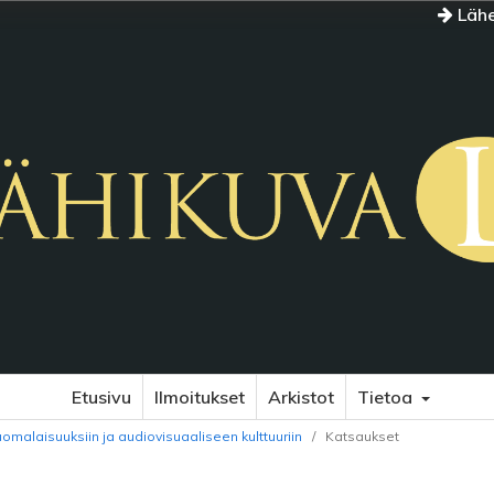
Lähe
Etusivu
Ilmoitukset
Arkistot
Tietoa
uomalaisuuksiin ja audiovisuaaliseen kulttuuriin
/
Katsaukset