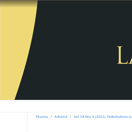
Etusivu
/
Arkistot
/
Vol 34 Nro 4 (2021): Näkökulmia s