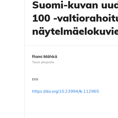
Suomi-kuvan uud
100 -valtiorahoi
näytelmäelokuvie
Rami Mähkä
Turun yliopisto
DOI:
https://doi.org/10.23994/lk.112965