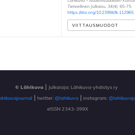
Lähikuva – Audiovisuaalisen Kulttu
Tieteellinen Julkaisu
,
34
(4), 65-75.
https://doi.org/10.23994/lk.112965
VIITTAUSMUODOT
© Lähikuva
⎮
Julkaisija: Lähikuva-yhdistys ry
ahikuvajournal
⎮ twitter:
@lahikuva
⎮ instagram:
@lahikuvaj
eISSN 2343-399X