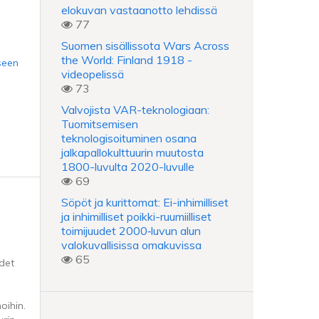
elokuvan vastaanotto lehdissä
77
Suomen sisällissota Wars Across
the World: Finland 1918 -
seen
videopelissä
73
Valvojista VAR-teknologiaan:
Tuomitsemisen
teknologisoituminen osana
jalkapallokulttuurin muutosta
1800-luvulta 2020-luvulle
69
Söpöt ja kurittomat: Ei-inhimilliset
ja inhimilliset poikki-ruumiilliset
toimijuudet 2000‑luvun alun
valokuvallisissa omakuvissa
65
det
oihin.