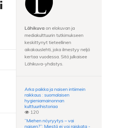
i
Lähikuva
on elokuvan ja
mediakulttuurin tutkimukseen
keskittynyt tieteellinen
aikakauslehti, joka ilmestyy neljä
kertaa vuodessa. Sitä julkaisee
Lähikuva-yhdistys.
Arka paikka ja naisen intiimein
raikkaus : suomalaisen
hygieniamainonnan
kulttuurihistoriaa
120
”Miehen nöyryytys – vai
naisen?”: Miestä ei voi raiskata -