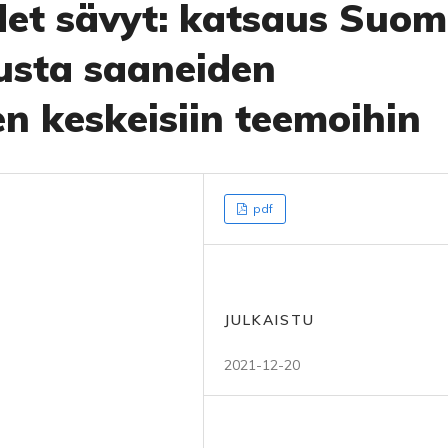
et sävyt: katsaus Suom
tusta saaneiden
n keskeisiin teemoihin
pdf
JULKAISTU
2021-12-20