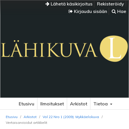
Lähetä käsikirjoitus
Rekisteröidy
Kirjaudu sisään
Hae
Etusivu
Ilmoitukset
Arkistot
Tietoa
Etusivu
/
Arkistot
/
Vol 22 Nro 1 (2009): Mykkäelokuva
/
Vertaisarvioidut artikkelit