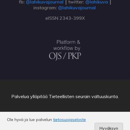
fb:
@lahikuvajournal
⎮ twitter:
@lahikuva
⎮
instagram:
@lahikuvajournal
eISSN 2343-399X
Palvelua ylläpitää
Tieteellisten seurain valtuuskunta
.
Ole hyvä ja lue palvelun
tietosuojaseloste
Hyväksyn