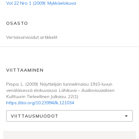
Vol 22 Nro 1 (2009): Mykkäelokuva
OSASTO
Vertaisarvioidut artikkelit
VIITTAAMINEN
Piispa, L. (2009). Näyttelijän tunneilmaisu 1910-luvun
venäläisessä elokuvassa.
Lähikuva – Audiovisuaalisen
Kulttuurin Tieteellinen Julkaisu
,
22
(1).
https://doi.org/10.23994/lk.121034
VIITTAUSMUODOT