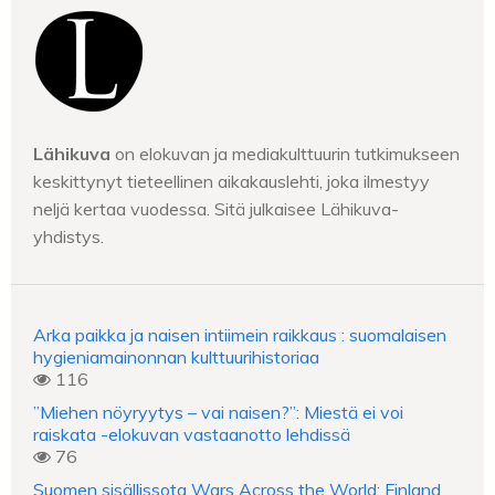
Lähikuva
on elokuvan ja mediakulttuurin tutkimukseen
keskittynyt tieteellinen aikakauslehti, joka ilmestyy
neljä kertaa vuodessa. Sitä julkaisee Lähikuva-
yhdistys.
Arka paikka ja naisen intiimein raikkaus : suomalaisen
hygieniamainonnan kulttuurihistoriaa
116
”Miehen nöyryytys – vai naisen?”: Miestä ei voi
raiskata -elokuvan vastaanotto lehdissä
76
Suomen sisällissota Wars Across the World: Finland