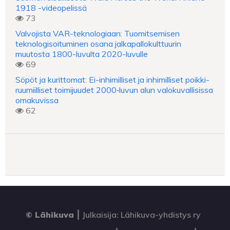
1918 -videopelissä
73
Valvojista VAR-teknologiaan: Tuomitsemisen
teknologisoituminen osana jalkapallokulttuurin
muutosta 1800-luvulta 2020-luvulle
69
Söpöt ja kurittomat: Ei-inhimilliset ja inhimilliset poikki-
ruumiilliset toimijuudet 2000‑luvun alun valokuvallisissa
omakuvissa
62
© Lähikuva
⎮
Julkaisija: Lähikuva-yhdistys ry