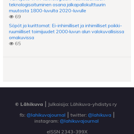
teknologisoituminen osana jalkapallokulttuurin
muutosta 1800-luvulta 2020-luvulle
69
Söpöt ja kurittomat: Ei-inhimilliset ja inhimilliset poikki-
ruumiilliset toimijuudet 2000‑luvun alun valokuvallisissa
omakuvissa
65
© Lähikuva
⎮
Julkaisija: Lähikuva-yhdistys ry
fb:
@lahikuvajournal
⎮ twitter:
@lahikuva
⎮
instagram:
@lahikuvajournal
eISSN 2343-399X