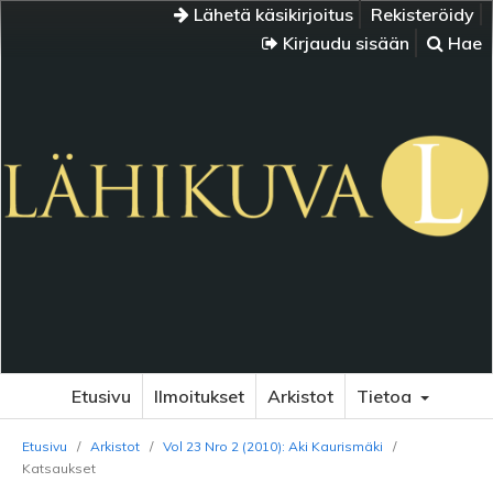
Lähetä käsikirjoitus
Rekisteröidy
Kirjaudu sisään
Hae
Etusivu
Ilmoitukset
Arkistot
Tietoa
Etusivu
/
Arkistot
/
Vol 23 Nro 2 (2010): Aki Kaurismäki
/
Katsaukset