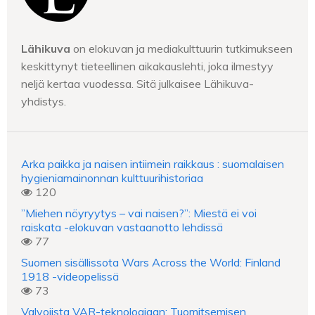
Lähikuva
on elokuvan ja mediakulttuurin tutkimukseen
keskittynyt tieteellinen aikakauslehti, joka ilmestyy
neljä kertaa vuodessa. Sitä julkaisee Lähikuva-
yhdistys.
Arka paikka ja naisen intiimein raikkaus : suomalaisen
hygieniamainonnan kulttuurihistoriaa
120
”Miehen nöyryytys – vai naisen?”: Miestä ei voi
raiskata -elokuvan vastaanotto lehdissä
77
Suomen sisällissota Wars Across the World: Finland
1918 -videopelissä
73
Valvojista VAR-teknologiaan: Tuomitsemisen