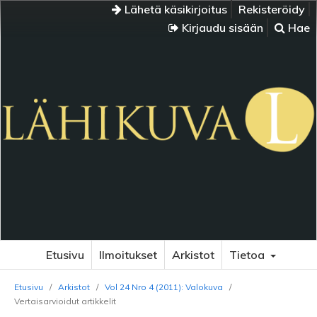
Lähetä käsikirjoitus
Rekisteröidy
Kirjaudu sisään
Hae
Etusivu
Ilmoitukset
Arkistot
Tietoa
Etusivu
/
Arkistot
/
Vol 24 Nro 4 (2011): Valokuva
/
Vertaisarvioidut artikkelit