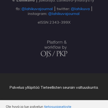
© Lähikuva
⎮
Julkaisija: Lähikuva-yhdistys ry
fb:
@lahikuvajournal
⎮ twitter:
@lahikuva
⎮
instagram:
@lahikuvajournal
eISSN 2343-399X
Palvelua ylläpitää
Tieteellisten seurain valtuuskunta
.
Ole hyvä ja lue palvelun
tietosuojaseloste