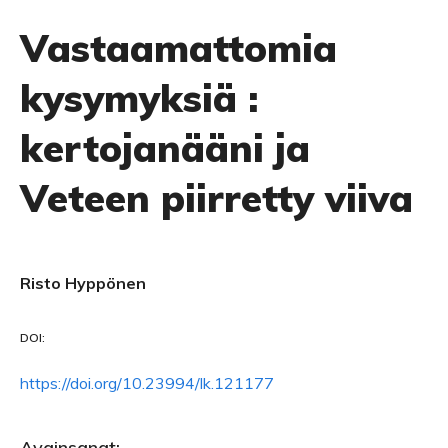
Vastaamattomia
kysymyksiä :
kertojanääni ja
Veteen piirretty viiva
Risto Hyppönen
DOI:
https://doi.org/10.23994/lk.121177
Avainsanat: