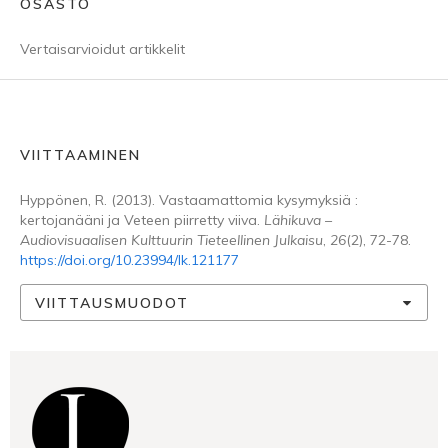
OSASTO
Vertaisarvioidut artikkelit
VIITTAAMINEN
Hyppönen, R. (2013). Vastaamattomia kysymyksiä :
kertojanääni ja Veteen piirretty viiva.
Lähikuva –
Audiovisuaalisen Kulttuurin Tieteellinen Julkaisu
,
26
(2), 72-78.
https://doi.org/10.23994/lk.121177
VIITTAUSMUODOT