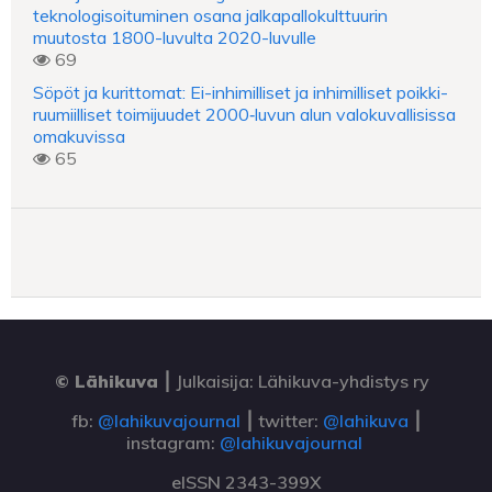
teknologisoituminen osana jalkapallokulttuurin
muutosta 1800-luvulta 2020-luvulle
69
Söpöt ja kurittomat: Ei-inhimilliset ja inhimilliset poikki-
ruumiilliset toimijuudet 2000‑luvun alun valokuvallisissa
omakuvissa
65
© Lähikuva
⎮
Julkaisija: Lähikuva-yhdistys ry
fb:
@lahikuvajournal
⎮ twitter:
@lahikuva
⎮
instagram:
@lahikuvajournal
eISSN 2343-399X