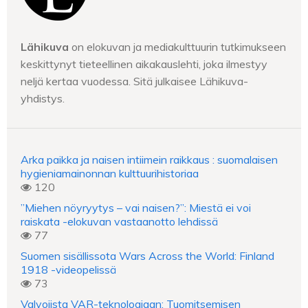
Lähikuva
on elokuvan ja mediakulttuurin tutkimukseen
keskittynyt tieteellinen aikakauslehti, joka ilmestyy
neljä kertaa vuodessa. Sitä julkaisee Lähikuva-
yhdistys.
Arka paikka ja naisen intiimein raikkaus : suomalaisen
hygieniamainonnan kulttuurihistoriaa
120
”Miehen nöyryytys – vai naisen?”: Miestä ei voi
raiskata -elokuvan vastaanotto lehdissä
77
Suomen sisällissota Wars Across the World: Finland
1918 -videopelissä
73
Valvojista VAR-teknologiaan: Tuomitsemisen