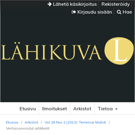
Lähetä käsikirjoitus
Rekisteröidy
Kirjaudu sisään
Hae
Etusivu
Ilmoitukset
Arkistot
Tietoa
Etusivu
/
Arkistot
/
Vol 26 Nro 2 (2013): Terrence Malick
/
Vertaisarvioidut artikkelit