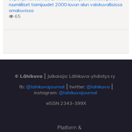
ruumiilliset toimijuudet 2000‑luvun alun valokuvallisissa
omakuvissa
65
© Lähikuva
⎮
Julkaisija: Lähikuva-yhdistys ry
fb:
@lahikuvajournal
⎮ twitter:
@lahikuva
⎮
instagram:
@lahikuvajournal
eISSN 2343-399X