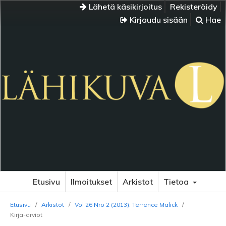
Lähetä käsikirjoitus
Rekisteröidy
Kirjaudu sisään
Hae
Etusivu
Ilmoitukset
Arkistot
Tietoa
Etusivu
/
Arkistot
/
Vol 26 Nro 2 (2013): Terrence Malick
/
Kirja-arviot