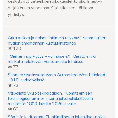
keskittynyt tieteellinen aikakauslehti, joka ilmestyy
neljä kertaa vuodessa. Sitä julkaisee Lähikuva-
yhdistys.
Arka paikka ja naisen intiimein raikkaus : suomalaisen
hygieniamainonnan kulttuurihistoriaa
120
”Miehen nöyryytys – vai naisen?”: Miestä ei voi
raiskata -elokuvan vastaanotto lehdissä
77
Suomen sisällissota Wars Across the World: Finland
1918 -videopelissä
73
Valvojista VAR-teknologiaan: Tuomitsemisen
teknologisoituminen osana jalkapallokulttuurin
muutosta 1800-luvulta 2020-luvulle
69
Söpöt ja kurittomat: Ei-inhimilliset ja inhimilliset poikki-