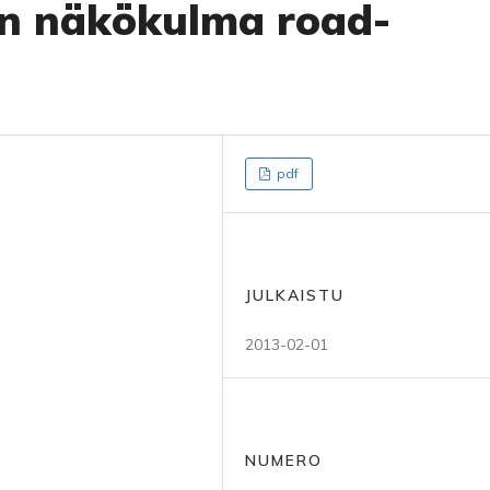
nen näkökulma road-
pdf
JULKAISTU
2013-02-01
NUMERO