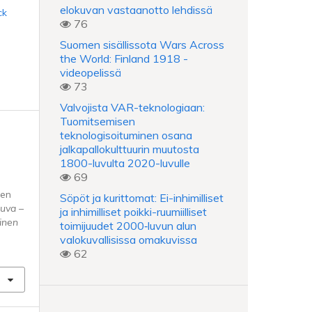
elokuvan vastaanotto lehdissä
ck
76
Suomen sisällissota Wars Across
the World: Finland 1918 -
videopelissä
73
Valvojista VAR-teknologiaan:
Tuomitsemisen
teknologisoituminen osana
jalkapallokulttuurin muutosta
1800-luvulta 2020-luvulle
69
nen
Söpöt ja kurittomat: Ei-inhimilliset
uva –
ja inhimilliset poikki-ruumiilliset
linen
toimijuudet 2000‑luvun alun
valokuvallisissa omakuvissa
62