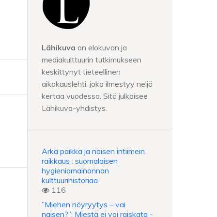
Lähikuva
on elokuvan ja
mediakulttuurin tutkimukseen
keskittynyt tieteellinen
aikakauslehti, joka ilmestyy neljä
kertaa vuodessa. Sitä julkaisee
Lähikuva-yhdistys.
Arka paikka ja naisen intiimein
raikkaus : suomalaisen
hygieniamainonnan
kulttuurihistoriaa
116
”Miehen nöyryytys – vai
naisen?”: Miestä ei voi raiskata -