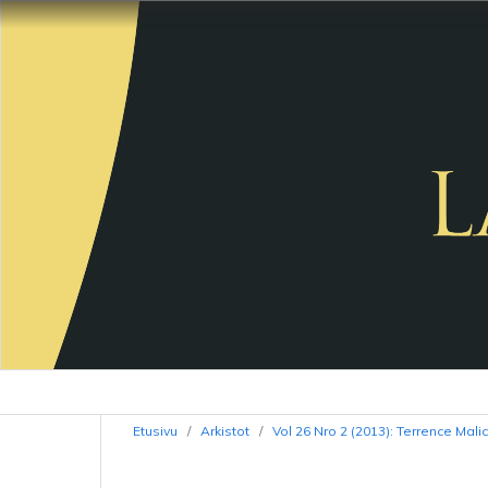
Etusivu
/
Arkistot
/
Vol 26 Nro 2 (2013): Terrence Mali