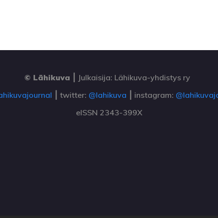
© Lähikuva
⎮
Julkaisija: Lähikuva-yhdistys ry
ahikuvajournal
⎮ twitter:
@lahikuva
⎮ instagram:
@lahikuvaj
eISSN 2343-399X