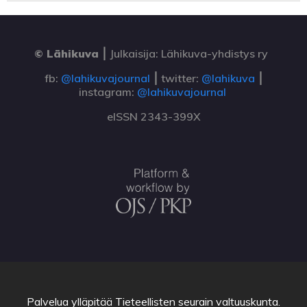
© Lähikuva
⎮
Julkaisija: Lähikuva-yhdistys ry
fb:
@lahikuvajournal
⎮ twitter:
@lahikuva
⎮
instagram:
@lahikuvajournal
eISSN 2343-399X
Palvelua ylläpitää
Tieteellisten seurain valtuuskunta
.