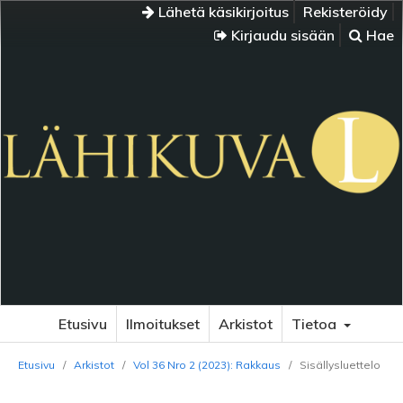
Lähetä käsikirjoitus
Rekisteröidy
Kirjaudu sisään
Hae
Etusivu
Ilmoitukset
Arkistot
Tietoa
Etusivu
/
Arkistot
/
Vol 36 Nro 2 (2023): Rakkaus
/
Sisällysluettelo