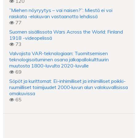
120
”Miehen nöyryytys – vai naisen?”: Miestä ei voi
raiskata -elokuvan vastaanotto lehdissä
77
Suomen sisällissota Wars Across the World: Finland
1918 -videopelissä
73
Valvojista VAR-teknologiaan: Tuomitsemisen
teknologisoituminen osana jalkapallokulttuurin
muutosta 1800-luvulta 2020-luvulle
69
Söpöt ja kurittomat: Ei-inhimilliset ja inhimilliset poikki-
ruumiilliset toimijuudet 2000‑luvun alun valokuvallisissa
omakuvissa
65