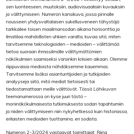
sen luonteeseen, muutoksiin, audiovisuaalisiin kuvauksiin
ja välittymiseen. Numeron kansikuva, jossa pinnalle
nousseen yhdysvaltalaisen sukellusveneen tähystäjä
tarkkailee toisen maailmansodan aikana horisonttia ja
ilmatilaa mahdollisten uhkien varalta, kuvaa sitä, miten
tarvitsemme teknologioiden – medioiden – välittämää
tietoa suoraan ihmissilmälle välittymättömien
näkökulmien saamiseksi varsinkin kriisien aikaan. Olemme
riippuvaisia medioista nähdäksemme kauemmas.
Tarvitsemme lisäksi asiantuntijoiden ja tutkijoiden
analyyseja siitä, mitä mediat tietoisesti tai
tiedostamattaan meille välittävät. Tässä
Lähikuvan
teemanumerossa on kyse juuri tästä –
moninäkökulmaisesta tutkimuksesta sodan tapahtumiin
ja niiden välittymiseen niin nykyhetkessä kuin historiassa,
erilaisten medioiden tuottamina, eri sodista.
Numeron 2-3/2024 vastaavat toimittajat: Riina