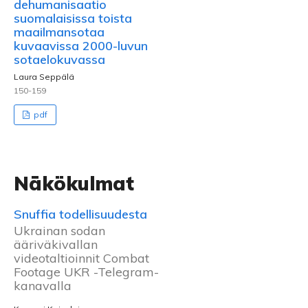
dehumanisaatio
suomalaisissa toista
maailmansotaa
kuvaavissa 2000-luvun
sotaelokuvassa
Laura Seppälä
150-159
pdf
Näkökulmat
Snuffia todellisuudesta
Ukrainan sodan
ääriväkivallan
videotaltioinnit Combat
Footage UKR -Telegram-
kanavalla