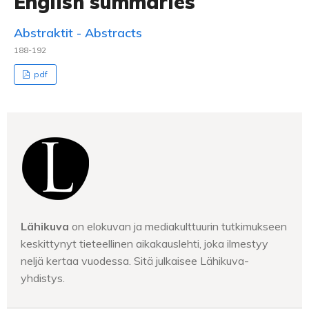
English summaries
Abstraktit - Abstracts
188-192
pdf
Lähikuva
on elokuvan ja mediakulttuurin tutkimukseen
keskittynyt tieteellinen aikakauslehti, joka ilmestyy
neljä kertaa vuodessa. Sitä julkaisee Lähikuva-
yhdistys.