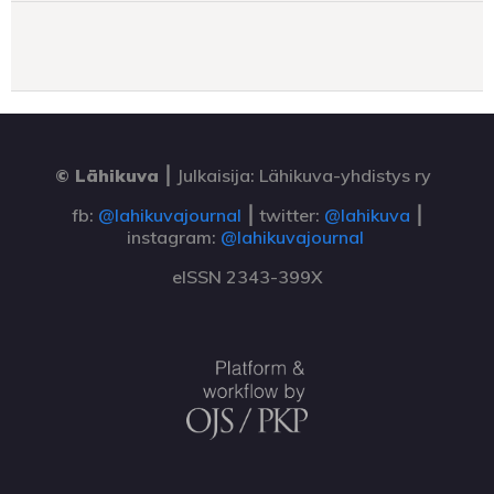
© Lähikuva
⎮
Julkaisija: Lähikuva-yhdistys ry
fb:
@lahikuvajournal
⎮ twitter:
@lahikuva
⎮
instagram:
@lahikuvajournal
eISSN 2343-399X