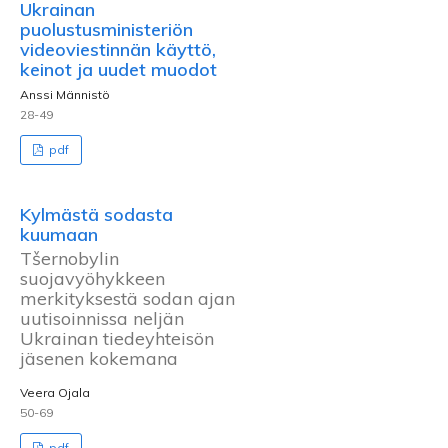
Ukrainan
puolustusministeriön
videoviestinnän käyttö,
keinot ja uudet muodot
Anssi Männistö
28-49
pdf
Kylmästä sodasta
kuumaan
Tšernobylin
suojavyöhykkeen
merkityksestä sodan ajan
uutisoinnissa neljän
Ukrainan tiedeyhteisön
jäsenen kokemana
Veera Ojala
50-69
pdf