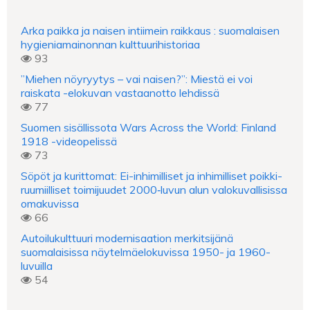
Arka paikka ja naisen intiimein raikkaus : suomalaisen
hygieniamainonnan kulttuurihistoriaa
93
”Miehen nöyryytys – vai naisen?”: Miestä ei voi
raiskata -elokuvan vastaanotto lehdissä
77
Suomen sisällissota Wars Across the World: Finland
1918 -videopelissä
73
Söpöt ja kurittomat: Ei-inhimilliset ja inhimilliset poikki-
ruumiilliset toimijuudet 2000‑luvun alun valokuvallisissa
omakuvissa
66
Autoilukulttuuri modernisaation merkitsijänä
suomalaisissa näytelmäelokuvissa 1950- ja 1960-
luvuilla
54