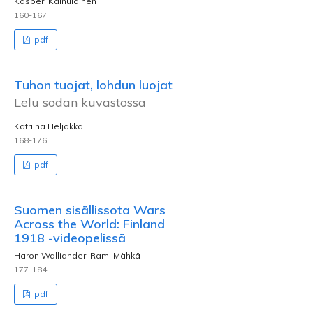
Kasperi Kainulainen
160-167
pdf
Tuhon tuojat, lohdun luojat
Lelu sodan kuvastossa
Katriina Heljakka
168-176
pdf
Suomen sisällissota Wars
Across the World: Finland
1918 -videopelissä
Haron Walliander, Rami Mähkä
177-184
pdf