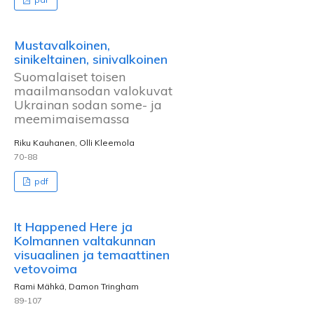
Mustavalkoinen,
sinikeltainen, sinivalkoinen
Suomalaiset toisen
maailmansodan valokuvat
Ukrainan sodan some- ja
meemimaisemassa
Riku Kauhanen, Olli Kleemola
70-88
pdf
It Happened Here ja
Kolmannen valtakunnan
visuaalinen ja temaattinen
vetovoima
Rami Mähkä, Damon Tringham
89-107