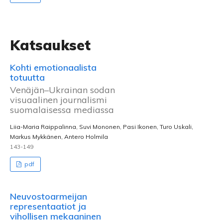
Katsaukset
Kohti emotionaalista
totuutta
Venäjän–Ukrainan sodan
visuaalinen journalismi
suomalaisessa mediassa
Liia-Maria Raippalinna, Suvi Mononen, Pasi Ikonen, Turo Uskali,
Markus Mykkänen, Antero Holmila
143-149
pdf
Neuvostoarmeijan
representaatiot ja
vihollisen mekaaninen