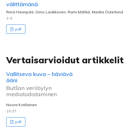
välittämänä
Riina Haanpää, Simo Laakkonen, Rami Mähkä, Marika Österlund
3-9
pdf
Vertaisarvioidut artikkelit
Vallitseva kuva – häviävä
ääni
Butšan verilöylyn
mediatodistaminen
Noora Kotilainen
10-27
pdf