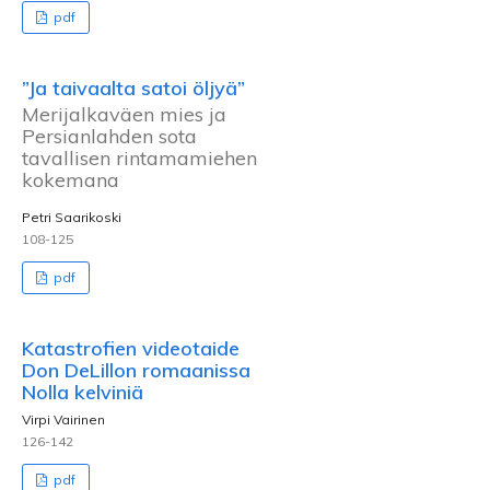
pdf
”Ja taivaalta satoi öljyä”
Merijalkaväen mies ja
Persianlahden sota
tavallisen rintamamiehen
kokemana
Petri Saarikoski
108-125
pdf
Katastrofien videotaide
Don DeLillon romaanissa
Nolla kelviniä
Virpi Vairinen
126-142
pdf