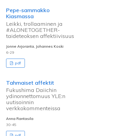
Pepe-sammakko
Kiasmassa
Leikki, trollaaminen ja
#ALONETOGETHER-
taideteoksen affektiivisuus
Jonne Arjoranta, Johannes Koski
6-29
pdf
Tahmaiset affektit
Fukushima Daiichin
ydinonnettomuus YLE:n
uutisoinnin
verkkokommenteissa
Anna Rantasila
30-45
pdf