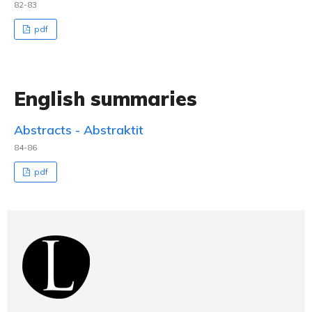
82-83
pdf
English summaries
Abstracts - Abstraktit
84-86
pdf