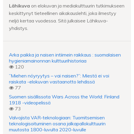
Lähikuva
on elokuvan ja mediakulttuurin tutkimukseen
keskittynyt tieteellinen aikakauslehti, joka ilmestyy
neljä kertaa vuodessa. Sitä julkaisee Lähikuva-
yhdistys.
Arka paikka ja naisen intiimein raikkaus : suomalaisen
hygieniamainonnan kulttuurihistoriaa
120
”Miehen nöyryytys – vai naisen?”: Miestä ei voi
raiskata -elokuvan vastaanotto lehdissä
77
Suomen sisällissota Wars Across the World: Finland
1918 -videopelissä
73
Valvojista VAR-teknologiaan: Tuomitsemisen
teknologisoituminen osana jalkapallokulttuurin
muutosta 1800-luvulta 2020-luvulle