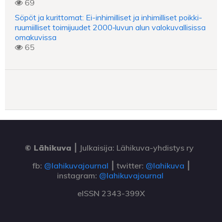
69
Söpöt ja kurittomat: Ei-inhimilliset ja inhimilliset poikki-
ruumiilliset toimijuudet 2000‑luvun alun valokuvallisissa
omakuvissa
65
© Lähikuva
⎮
Julkaisija: Lähikuva-yhdistys ry
fb:
@lahikuvajournal
⎮ twitter:
@lahikuva
⎮
instagram:
@lahikuvajournal
eISSN 2343-399X