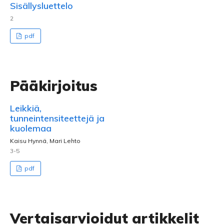
Sisällysluettelo
2
pdf
Pääkirjoitus
Leikkiä,
tunneintensiteettejä ja
kuolemaa
Kaisu Hynnä, Mari Lehto
3-5
pdf
Vertaisarvioidut artikkelit