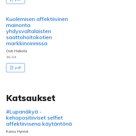
Kuolemisen affektiivinen
mainonta
yhdysvaltalaisten
saattohoitokotien
markkinoinnissa
Outi Hakola
46-64
pdf
Katsaukset
#Lupanäkyä -
kehopositiiviset selfiet
affektiivisena käytäntönä
Kaisu Hynnä