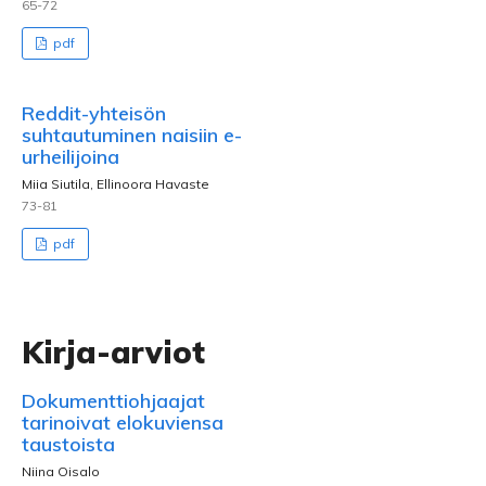
65-72
pdf
Reddit-yhteisön
suhtautuminen naisiin e-
urheilijoina
Miia Siutila, Ellinoora Havaste
73-81
pdf
Kirja-arviot
Dokumenttiohjaajat
tarinoivat elokuviensa
taustoista
Niina Oisalo