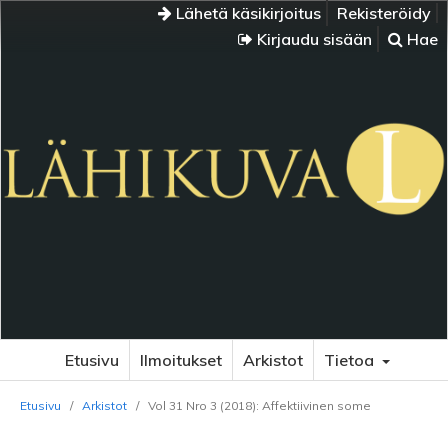
Lähetä käsikirjoitus
Rekisteröidy
Kirjaudu sisään
Hae
Etusivu
Ilmoitukset
Arkistot
Tietoa
Etusivu
/
Arkistot
/
Vol 31 Nro 3 (2018): Affektiivinen some