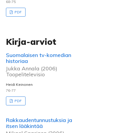
68-75
PDF
Kirja-arviot
Suomalaisen tv-komedian
historiaa
Jukka Annala (2006)
Toopelitelevisio
Heidi Keinonen
76-77
PDF
Rakkaudentunnustuksia ja
itsen lääkintää