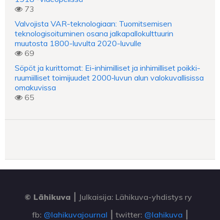
73
Valvojista VAR-teknologiaan: Tuomitsemisen
teknologisoituminen osana jalkapallokulttuurin
muutosta 1800-luvulta 2020-luvulle
69
Söpöt ja kurittomat: Ei-inhimilliset ja inhimilliset poikki-
ruumiilliset toimijuudet 2000‑luvun alun valokuvallisissa
omakuvissa
65
© Lähikuva
⎮
Julkaisija: Lähikuva-yhdistys ry
fb:
@lahikuvajournal
⎮ twitter:
@lahikuva
⎮