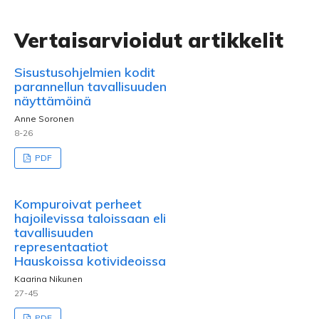
Vertaisarvioidut artikkelit
Sisustusohjelmien kodit
parannellun tavallisuuden
näyttämöinä
Anne Soronen
8-26
PDF
Kompuroivat perheet
hajoilevissa taloissaan eli
tavallisuuden
representaatiot
Hauskoissa kotivideoissa
Kaarina Nikunen
27-45
PDF