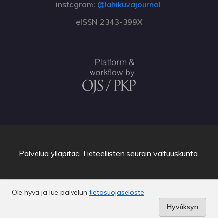
instagram:
@lahikuvajournal
eISSN 2343-399X
Palvelua ylläpitää
Tieteellisten seurain valtuuskunta
.
Ole hyvä ja lue palvelun
tietosuojaseloste
Hyväksyn