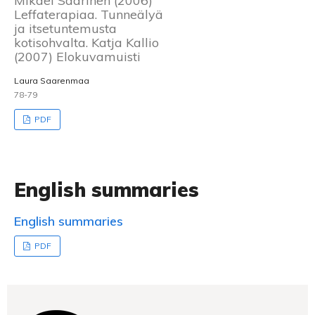
Mikael Saarinen (2006)
Leffaterapiaa. Tunneälyä
ja itsetuntemusta
kotisohvalta. Katja Kallio
(2007) Elokuvamuisti
Laura Saarenmaa
78-79
PDF
English summaries
English summaries
PDF