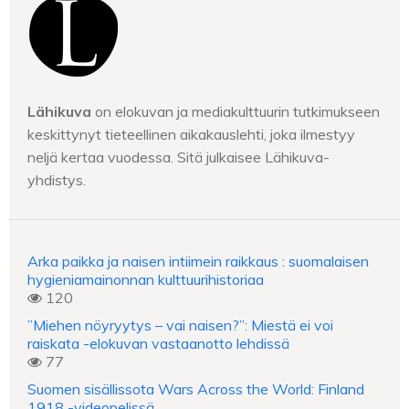
Lähikuva
on elokuvan ja mediakulttuurin tutkimukseen
keskittynyt tieteellinen aikakauslehti, joka ilmestyy
neljä kertaa vuodessa. Sitä julkaisee Lähikuva-
yhdistys.
Arka paikka ja naisen intiimein raikkaus : suomalaisen
hygieniamainonnan kulttuurihistoriaa
120
”Miehen nöyryytys – vai naisen?”: Miestä ei voi
raiskata -elokuvan vastaanotto lehdissä
77
Suomen sisällissota Wars Across the World: Finland
1918 -videopelissä