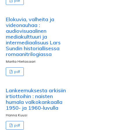
pdf
Elokuvia, valheita ja
videonauhaa :
audiovisuaalinen
mediakulttuuri ja
intermediaalisuus Lars
Sundin historiallisessa
romaanitrilogiassa
Marita Hietasaari
pdf
Lankeemuksesta arkisiin
irtiottoihin : naisten
humala valkokankaalla
1950- ja 1960-luvulla
Hanna Kuusi
pdf