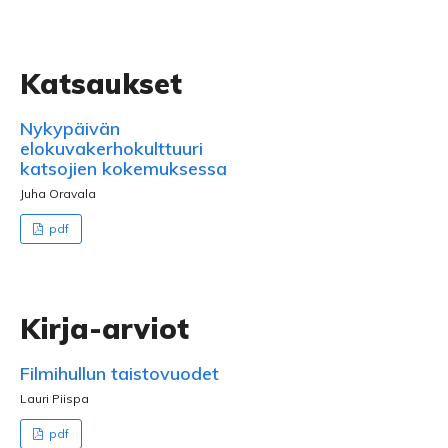
Katsaukset
Nykypäivän
elokuvakerhokulttuuri
katsojien kokemuksessa
Juha Oravala
pdf
Kirja-arviot
Filmihullun taistovuodet
Lauri Piispa
pdf