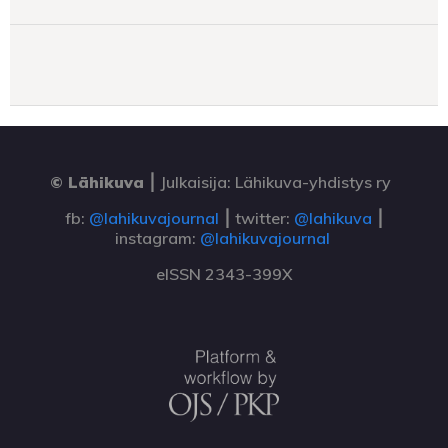
© Lähikuva
⎮
Julkaisija: Lähikuva-yhdistys ry
fb:
@lahikuvajournal
⎮ twitter:
@lahikuva
⎮
instagram:
@lahikuvajournal
eISSN 2343-399X