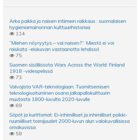
Arka paikka ja naisen intiimein raikkaus : suomalaisen
hygieniamainonnan kulttuurihistoriaa
114
”Miehen nöyryytys – vai naisen?”: Miestä ei voi
raiskata -elokuvan vastaanotto lehdissä
75
Suomen sisällissota Wars Across the World: Finland
1918 -videopelissä
73
Valvojista VAR-teknologiaan: Tuomitsemisen
teknologisoituminen osana jalkapallokulttuurin
muutosta 1800-luvulta 2020-luvulle
69
Söpöt ja kurittomat: Ei-inhimilliset ja inhimilliset poikki-
ruumiilliset toimijuudet 2000‑luvun alun valokuvallisissa
omakuvissa
58