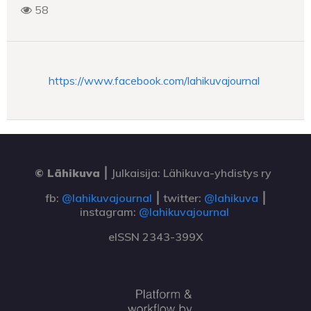
58
https://www.facebook.com/lahikuvajournal
© Lähikuva
⎮
Julkaisija: Lähikuva-yhdistys ry
fb:
@lahikuvajournal
⎮ twitter:
@lahikuva
⎮
instagram:
@lahikuvajournal
eISSN 2343-399X