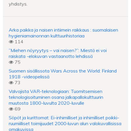
yhdistys.
Arka paikka ja naisen intiimein raikkaus : suomalaisen
hygieniamainonnan kulttuurihistoriaa
114
”Miehen nöyryytys – vai naisen?”: Miestä ei voi
raiskata -elokuvan vastaanotto lehdissä
75
Suomen sisällissota Wars Across the World: Finland
1918 -videopelissä
73
Valvojista VAR-teknologiaan: Tuomitsemisen
teknologisoituminen osana jalkapallokulttuurin
muutosta 1800-luvulta 2020-luvulle
69
Söpöt ja kurittomat: Ei-inhimilliset ja inhimilliset poikki-
ruumiilliset toimijuudet 2000‑luvun alun valokuvallisissa
omakuvissa