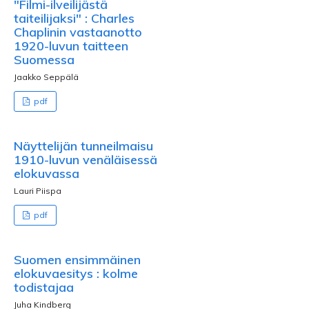
"Filmi-ilveilijästä
taiteilijaksi" : Charles
Chaplinin vastaanotto
1920-luvun taitteen
Suomessa
Jaakko Seppälä
pdf
Näyttelijän tunneilmaisu
1910-luvun venäläisessä
elokuvassa
Lauri Piispa
pdf
Suomen ensimmäinen
elokuvaesitys : kolme
todistajaa
Juha Kindberg