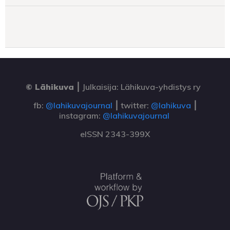
© Lähikuva
⎮
Julkaisija: Lähikuva-yhdistys ry
fb:
@lahikuvajournal
⎮ twitter:
@lahikuva
⎮
instagram:
@lahikuvajournal
eISSN 2343-399X