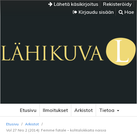
Lähetä käsikirjoitus
Rekisteröidy
Kirjaudu sisään
Hae
Etusivu
Ilmoitukset
Arkistot
Tietoa
Etusivu
/
Arkistot
/
Vol 27 Nro 2 (2014): Femme fatale – kohtalokkaita naisia