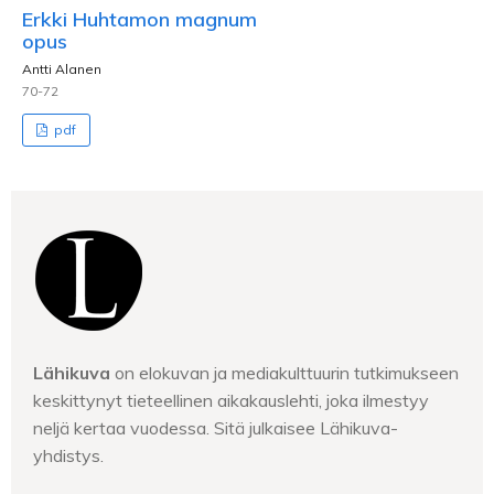
Erkki Huhtamon magnum
opus
Antti Alanen
70-72
pdf
Lähikuva
on elokuvan ja mediakulttuurin tutkimukseen
keskittynyt tieteellinen aikakauslehti, joka ilmestyy
neljä kertaa vuodessa. Sitä julkaisee Lähikuva-
yhdistys.