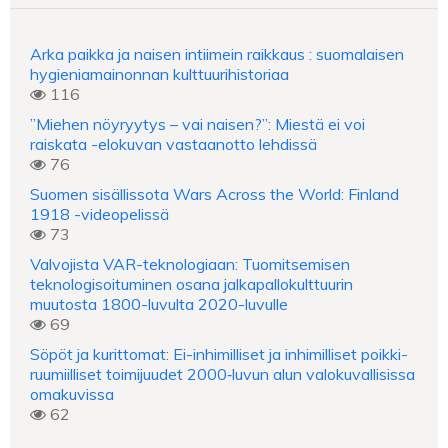
Arka paikka ja naisen intiimein raikkaus : suomalaisen
hygieniamainonnan kulttuurihistoriaa
116
”Miehen nöyryytys – vai naisen?”: Miestä ei voi
raiskata -elokuvan vastaanotto lehdissä
76
Suomen sisällissota Wars Across the World: Finland
1918 -videopelissä
73
Valvojista VAR-teknologiaan: Tuomitsemisen
teknologisoituminen osana jalkapallokulttuurin
muutosta 1800-luvulta 2020-luvulle
69
Söpöt ja kurittomat: Ei-inhimilliset ja inhimilliset poikki-
ruumiilliset toimijuudet 2000‑luvun alun valokuvallisissa
omakuvissa
62