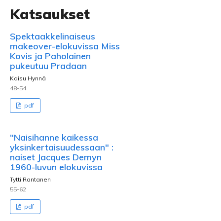
Katsaukset
Spektaakkelinaiseus
makeover-elokuvissa Miss
Kovis ja Paholainen
pukeutuu Pradaan
Kaisu Hynnä
48-54
pdf
"Naisihanne kaikessa
yksinkertaisuudessaan" :
naiset Jacques Demyn
1960-luvun elokuvissa
Tytti Rantanen
55-62
pdf