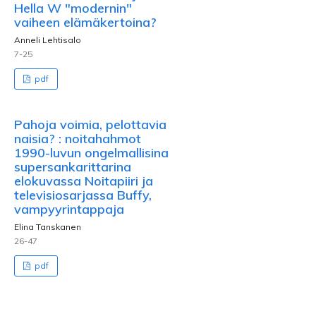
Hella W "modernin"
vaiheen elämäkertoina?
Anneli Lehtisalo
7-25
pdf
Pahoja voimia, pelottavia
naisia? : noitahahmot
1990-luvun ongelmallisina
supersankarittarina
elokuvassa Noitapiiri ja
televisiosarjassa Buffy,
vampyyrintappaja
Elina Tanskanen
26-47
pdf