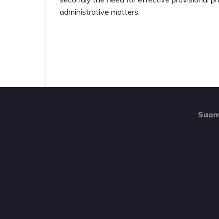
administrative matters.
Suom