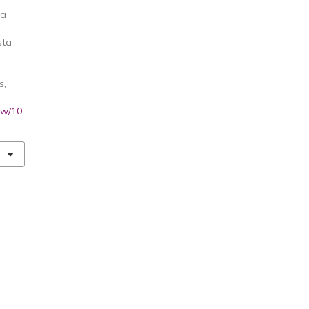
ta
sta
s
,
iew/10