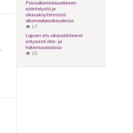
Poissulkemislausekkeen
sääntelystä ja
oikeuskäytännöstä
ulkomaalaisoikeudessa
17
Lapsen etu oikeuslähteenä
erityisesti riita- ja
hakemusasioissa
-
15