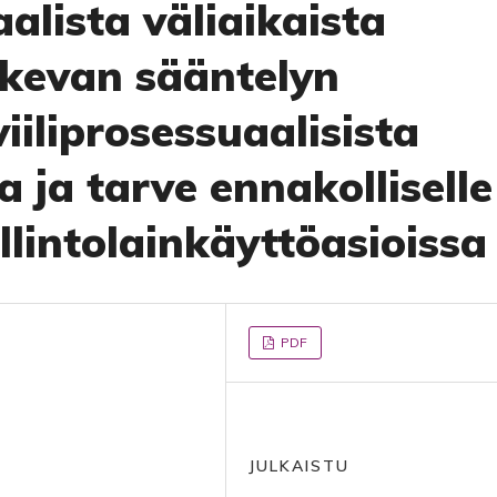
alista väliaikaista
skevan sääntelyn
iiliprosessuaalisista
 ja tarve ennakolliselle
llintolainkäyttöasioissa
PDF
JULKAISTU