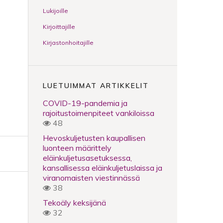
Lukijoille
Kirjoittajille
Kirjastonhoitajille
LUETUIMMAT ARTIKKELIT
COVID-19-pandemia ja
rajoitustoimenpiteet vankiloissa
48
Hevoskuljetusten kaupallisen
luonteen määrittely
eläinkuljetusasetuksessa,
kansallisessa eläinkuljetuslaissa ja
viranomaisten viestinnässä
38
Tekoäly keksijänä
32