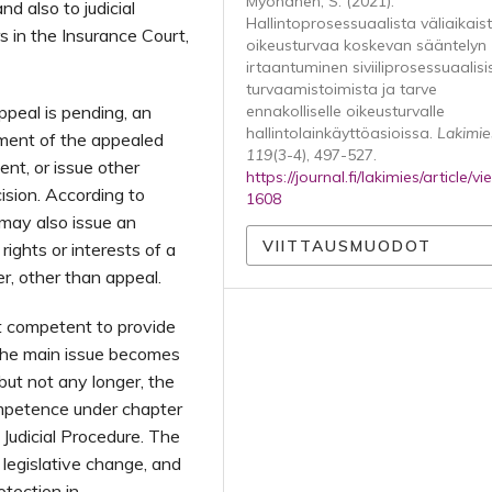
Myöhänen, S. (2021).
nd also to judicial
Hallintoprosessuaalista väliaikais
 in the Insurance Court,
oikeusturvaa koskevan sääntelyn
irtaantuminen siviiliprosessuaalisi
turvaamistoimista ja tarve
ppeal is pending, an
ennakolliselle oikeusturvalle
hallintolainkäyttöasioissa.
Lakimie
ement of the appealed
119
(3-4), 497-527.
ent, or issue other
https://journal.fi/lakimies/article/v
ision. According to
1608
 may also issue an
VIITTAUSMUODOT
rights or interests of a
er, other than appeal.
ot competent to provide
e the main issue becomes
but not any longer, the
ompetence under chapter
Judicial Procedure. The
 legislative change, and
otection in