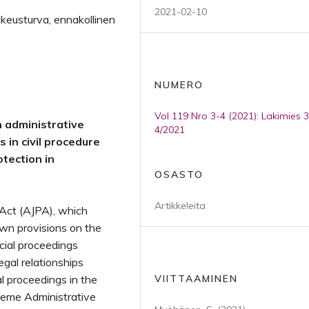
2021-02-10
oikeusturva, ennakollinen
NUMERO
Vol 119 Nro 3-4 (2021): Lakimies 3
n administrative
4/2021
 in civil procedure
otection in
OSASTO
Artikkeleita
 Act (AJPA), which
own provisions on the
cial proceedings
egal relationships
al proceedings in the
VIITTAAMINEN
preme Administrative