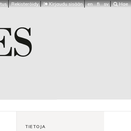
itus
Rekisteröidy
Kirjaudu sisään
en
fi
sv
Hae
TIETOJA