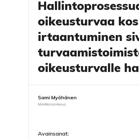
Hallintoprosessua
oikeusturvaa ko
irtaantuminen siv
turvaamistoimista
oikeusturvalle ha
Sami Myöhänen
Markkinaoikeus
Avainsanat: