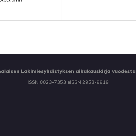
alaisen Lakimiesyhdistyksen aikakauskirja vuodesta
ISSN 0023-7353 eISSN 2953-9919