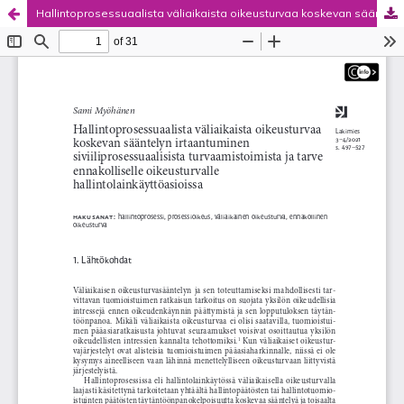
Hallintoprosessuaalista väliaikaista oikeusturvaa koskevan sääntelyn irtaantuminen siviiliprosessuaalisista turvaamistoimista ja tarve ennakolliselle oikeusturvalle hallintolainkäyttöasioissa
Palvelua ylläpitää
Tieteellisten seurain valtuuskunta
.