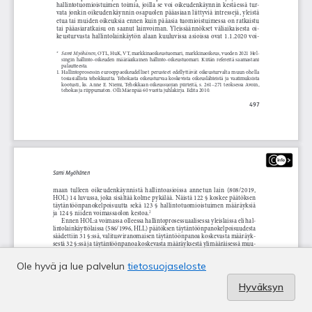
Ole hyvä ja lue palvelun
tietosuojaseloste
Hyväksyn