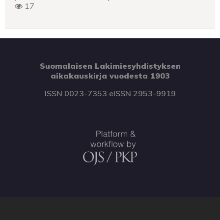
17
Suomalaisen Lakimiesyhdistyksen
aikakauskirja vuodesta 1903
ISSN 0023-7353 eISSN 2953-9919