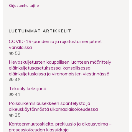
Kirjastonhoitajille
LUETUIMMAT ARTIKKELIT
COVID-19-pandemia ja rajoitustoimenpiteet
vankiloissa
52
Hevoskuljetusten kaupallisen luonteen määrittely
eläinkuljetusasetuksessa, kansallisessa
eläinkuljetuslaissa ja viranomaisten viestinnässä
46
Tekoäly keksijänä
41
Poissulkemislausekkeen sääntelystä ja
oikeuskäytännöstä ulkomaalaisoikeudessa
25
Kanteenmuutoskielto, prekluusio ja oikeusvoima –
prosessioikeuden klassikkoja