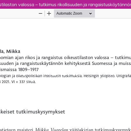
eustilaston valossa – tutkimus rikollisuuden ja rangaistuskäy
Palvelua ylläpitää
Tieteellisten seurain valtuuskun