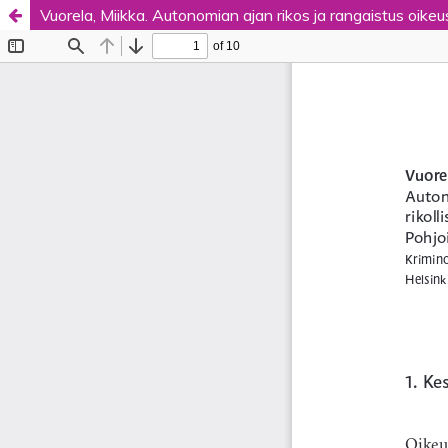
Vuorela, Miikka. Autonomian ajan rikos ja rangaistus oik