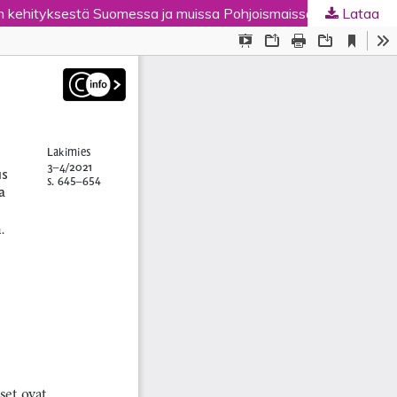
tännön kehityksestä Suomessa ja muissa Pohjoismaissa 1809–1917
Lataa
ta
.