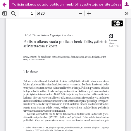
Poliisin oikeus saada potilaan henkilöllisyystietoja selvitettäessä rikosta
Palvelua ylläpitää
Tieteellisten seurain valtuuskunta
.