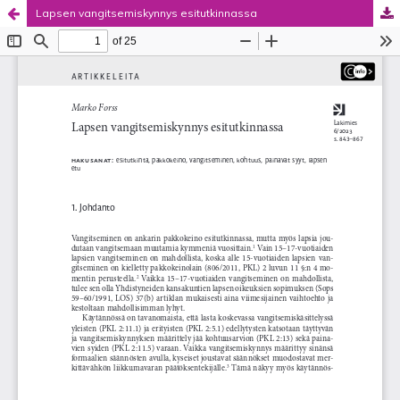
Lapsen vangitsemiskynnys esitutkinnassa
Palvelua ylläpitää
Tieteellisten seurain valtuuskunta
.