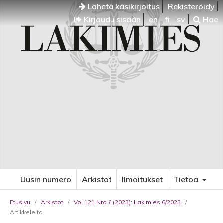
Lähetä käsikirjoitus
Rekisteröidy
Kirjaudu sisään
en
fi
sv
Hae
Uusin numero
Arkistot
Ilmoitukset
Tietoa
Etusivu
/
Arkistot
/
Vol 121 Nro 6 (2023): Lakimies 6/2023
/
Artikkeleita