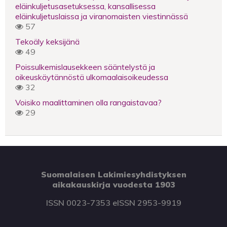
eläinkuljetusasetuksessa, kansallisessa
eläinkuljetuslaissa ja viranomaisten viestinnässä
57
Tekoäly keksijänä
49
Poissulkemislausekkeen sääntelystä ja
oikeuskäytännöstä ulkomaalaisoikeudessa
32
Voisiko maalittaminen olla rangaistavaa?
29
Suomalaisen Lakimiesyhdistyksen
aikakauskirja vuodesta 1903
ISSN 0023-7353 eISSN 2953-9919