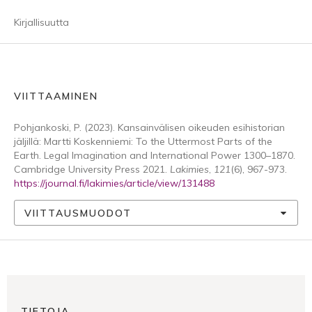
Kirjallisuutta
VIITTAAMINEN
Pohjankoski, P. (2023). Kansainvälisen oikeuden esihistorian
jäljillä: Martti Koskenniemi: To the Uttermost Parts of the
Earth. Legal Imagination and International Power 1300–1870.
Cambridge University Press 2021.
Lakimies
,
121
(6), 967-973.
https://journal.fi/lakimies/article/view/131488
VIITTAUSMUODOT
TIETOJA