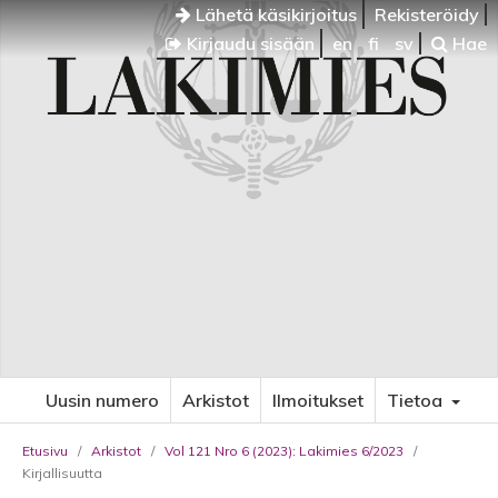
Lähetä käsikirjoitus
Rekisteröidy
Kirjaudu sisään
en
fi
sv
Hae
Uusin numero
Arkistot
Ilmoitukset
Tietoa
Etusivu
/
Arkistot
/
Vol 121 Nro 6 (2023): Lakimies 6/2023
/
Kirjallisuutta