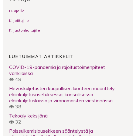
Lukijoille
Kirjoittajille
Kirjastonhoitajille
LUETUIMMAT ARTIKKELIT
COVID-19-pandemia ja rajoitustoimenpiteet
vankiloissa
48
Hevoskuljetusten kaupallisen luonteen määrittely
eläinkuljetusasetuksessa, kansallisessa
eläinkuljetuslaissa ja viranomaisten viestinnässä
38
Tekoäly keksijänä
32
Poissulkemislausekkeen sääntelystä ja