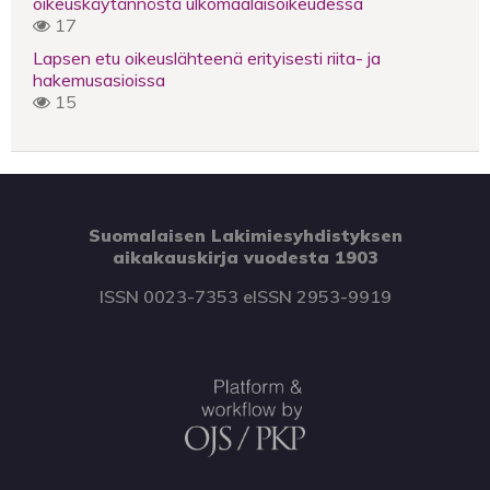
oikeuskäytännöstä ulkomaalaisoikeudessa
17
Lapsen etu oikeuslähteenä erityisesti riita- ja
hakemusasioissa
15
Suomalaisen Lakimiesyhdistyksen
aikakauskirja vuodesta 1903
ISSN 0023-7353 eISSN 2953-9919