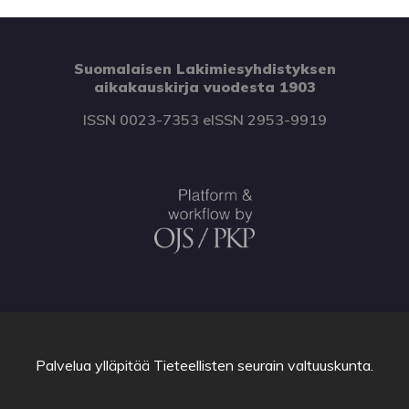
Suomalaisen Lakimiesyhdistyksen
aikakauskirja vuodesta 1903
ISSN 0023-7353 eISSN 2953-9919
Palvelua ylläpitää
Tieteellisten seurain valtuuskunta
.