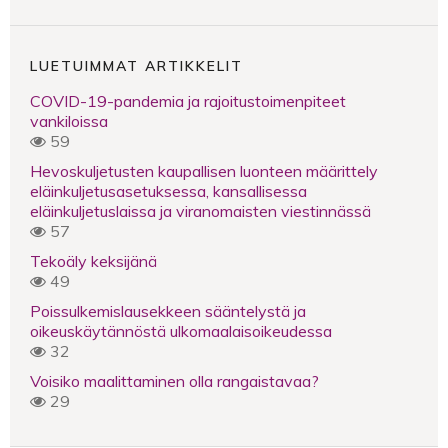
LUETUIMMAT ARTIKKELIT
COVID-19-pandemia ja rajoitustoimenpiteet
vankiloissa
59
Hevoskuljetusten kaupallisen luonteen määrittely
eläinkuljetusasetuksessa, kansallisessa
eläinkuljetuslaissa ja viranomaisten viestinnässä
57
Tekoäly keksijänä
49
Poissulkemislausekkeen sääntelystä ja
oikeuskäytännöstä ulkomaalaisoikeudessa
32
Voisiko maalittaminen olla rangaistavaa?
29