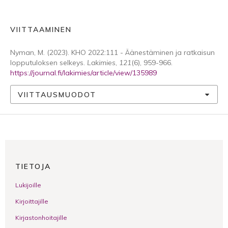
VIITTAAMINEN
Nyman, M. (2023). KHO 2022:111 - Äänestäminen ja ratkaisun
lopputuloksen selkeys.
Lakimies
,
121
(6), 959-966.
https://journal.fi/lakimies/article/view/135989
VIITTAUSMUODOT
TIETOJA
Lukijoille
Kirjoittajille
Kirjastonhoitajille