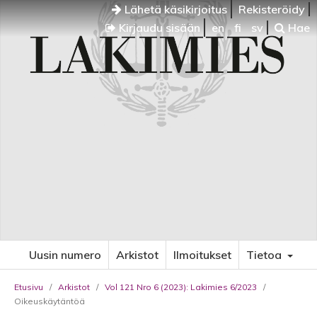
Lähetä käsikirjoitus
Rekisteröidy
Kirjaudu sisään
en
fi
sv
Hae
Uusin numero
Arkistot
Ilmoitukset
Tietoa
Etusivu
/
Arkistot
/
Vol 121 Nro 6 (2023): Lakimies 6/2023
/
Oikeuskäytäntöä