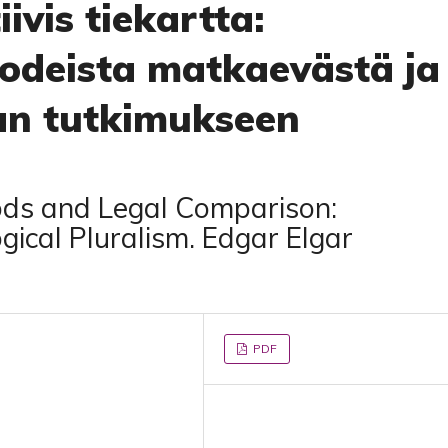
ivis tiekartta:
odeista matkaevästä ja
an tutkimukseen
ods and Legal Comparison:
gical Pluralism. Edgar Elgar
PDF