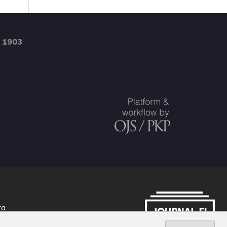
 1903
ta
.