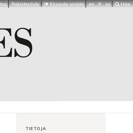
itus
Rekisteröidy
Kirjaudu sisään
en
fi
sv
Hae
TIETOJA