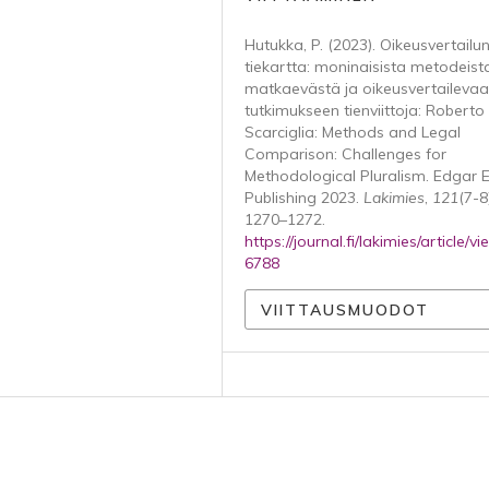
Hutukka, P. (2023). Oikeusvertailun 
tiekartta: moninaisista metodeist
matkaevästä ja oikeusvertaileva
tutkimukseen tienviittoja: Roberto
Scarciglia: Methods and Legal
Comparison: Challenges for
Methodological Pluralism. Edgar E
Publishing 2023.
Lakimies
,
121
(7-8
1270–1272.
https://journal.fi/lakimies/article/v
6788
VIITTAUSMUODOT