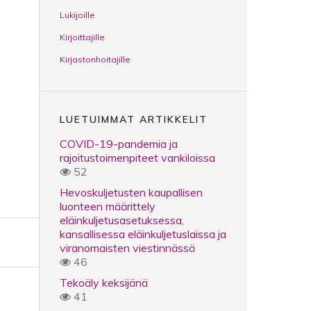
Lukijoille
Kirjoittajille
Kirjastonhoitajille
LUETUIMMAT ARTIKKELIT
COVID-19-pandemia ja
rajoitustoimenpiteet vankiloissa
52
Hevoskuljetusten kaupallisen
luonteen määrittely
eläinkuljetusasetuksessa,
kansallisessa eläinkuljetuslaissa ja
viranomaisten viestinnässä
46
Tekoäly keksijänä
41