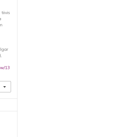
tiivis
a
an
lgar
),
iew/13