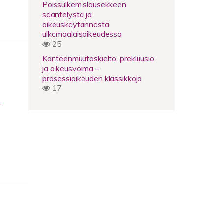
Poissulkemislausekkeen
sääntelystä ja
oikeuskäytännöstä
ulkomaalaisoikeudessa
25
Kanteenmuutoskielto, prekluusio
ja oikeusvoima –
prosessioikeuden klassikkoja
17
-