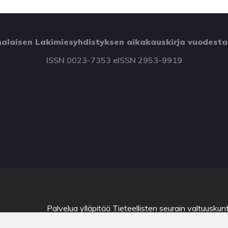
alaisen Lakimiesyhdistyksen aikakauskirja vuodesta
ISSN 0023-7353 eISSN 2953-9919
Palvelua ylläpitää
Tieteellisten seurain valtuuskun