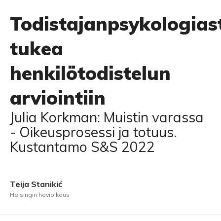
Todistajanpsykologias
tukea
henkilötodistelun
arviointiin
Julia Korkman: Muistin varassa
- Oikeusprosessi ja totuus.
Kustantamo S&S 2022
Teija Stanikić
Helsingin hovioikeus