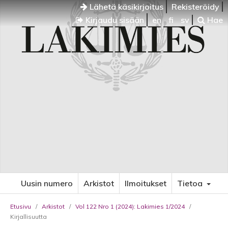
Lähetä käsikirjoitus
Rekisteröidy
Kirjaudu sisään
en
fi
sv
Hae
Uusin numero
Arkistot
Ilmoitukset
Tietoa
Etusivu
/
Arkistot
/
Vol 122 Nro 1 (2024): Lakimies 1/2024
/
Kirjallisuutta