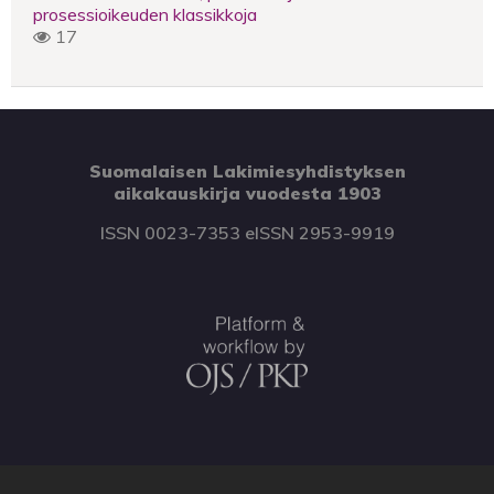
prosessioikeuden klassikkoja
17
Suomalaisen Lakimiesyhdistyksen
aikakauskirja vuodesta 1903
ISSN 0023-7353 eISSN 2953-9919