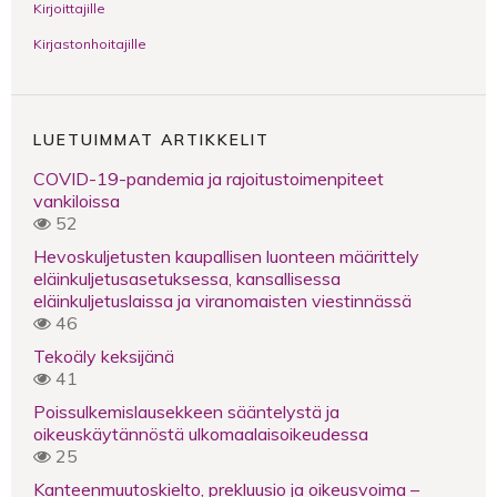
Kirjoittajille
Kirjastonhoitajille
LUETUIMMAT ARTIKKELIT
COVID-19-pandemia ja rajoitustoimenpiteet
vankiloissa
52
Hevoskuljetusten kaupallisen luonteen määrittely
eläinkuljetusasetuksessa, kansallisessa
eläinkuljetuslaissa ja viranomaisten viestinnässä
46
Tekoäly keksijänä
41
Poissulkemislausekkeen sääntelystä ja
oikeuskäytännöstä ulkomaalaisoikeudessa
25
Kanteenmuutoskielto, prekluusio ja oikeusvoima –