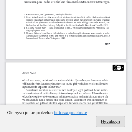
Ole hyvä ja lue palvelun
tietosuojaseloste
Hyväksyn