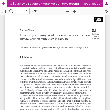
Oikeushyvien suojelu rikosoikeuden tavoitteena – rikosoikeuden tehtävistä ja rajoista
Palvelua ylläpitää
Tieteellisten seurain valtuuskunta
.