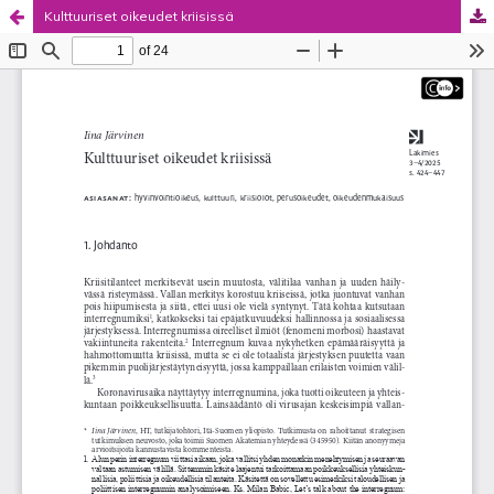
Kulttuuriset oikeudet kriisissä
Palvelua ylläpitää
Tieteellisten seurain valtuuskunta
.