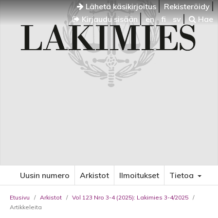
Lähetä käsikirjoitus
Rekisteröidy
Kirjaudu sisään
en
fi
sv
Hae
Uusin numero
Arkistot
Ilmoitukset
Tietoa
Etusivu
/
Arkistot
/
Vol 123 Nro 3-4 (2025): Lakimies 3-4/2025
/
Artikkeleita