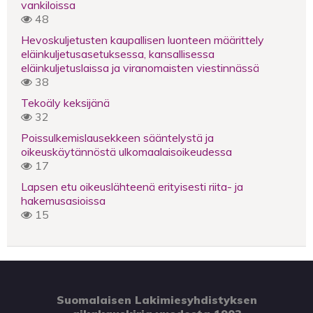
vankiloissa
48
Hevoskuljetusten kaupallisen luonteen määrittely
eläinkuljetusasetuksessa, kansallisessa
eläinkuljetuslaissa ja viranomaisten viestinnässä
38
Tekoäly keksijänä
32
Poissulkemislausekkeen sääntelystä ja
oikeuskäytännöstä ulkomaalaisoikeudessa
17
Lapsen etu oikeuslähteenä erityisesti riita- ja
hakemusasioissa
15
Suomalaisen Lakimiesyhdistyksen