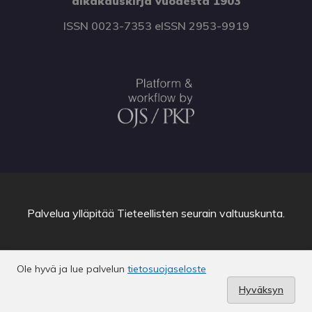
aikakauskirja vuodesta 1903
ISSN 0023-7353 eISSN 2953-9919
Palvelua ylläpitää
Tieteellisten seurain valtuuskunta
.
Ole hyvä ja lue palvelun
tietosuojaseloste
C-info
Hyväksyn