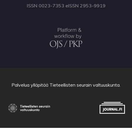
ISSN 0023-7353 eISSN 2953-9919
Palvelua ylläpitää
Tieteellisten seurain valtuuskunta
.