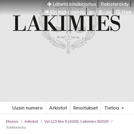
Lähetä käsikirjoitus
Rekisteröidy
Kirjaudu sisään
en
fi
sv
Hae
Uusin numero
Arkistot
Ilmoitukset
Tietoa
Etusivu
/
Arkistot
/
Vol 123 Nro 5 (2025): Lakimies 5/2025
/
Artikkeleita