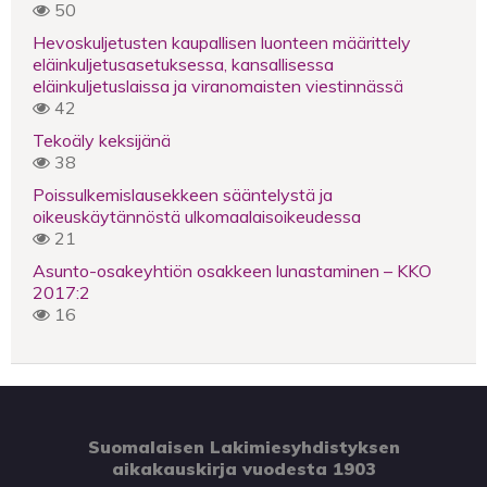
50
Hevoskuljetusten kaupallisen luonteen määrittely
eläinkuljetusasetuksessa, kansallisessa
eläinkuljetuslaissa ja viranomaisten viestinnässä
42
Tekoäly keksijänä
38
Poissulkemislausekkeen sääntelystä ja
oikeuskäytännöstä ulkomaalaisoikeudessa
21
Asunto-osakeyhtiön osakkeen lunastaminen – KKO
2017:2
16
Suomalaisen Lakimiesyhdistyksen
aikakauskirja vuodesta 1903