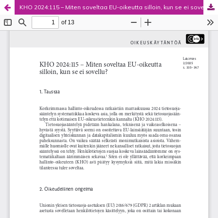
KHO 2024:115 – Miten soveltaa EU-oikeutta silloin, kun se ei sovellu?
Palvelua ylläpitää
Tieteellisten seurain valtuuskunta
.