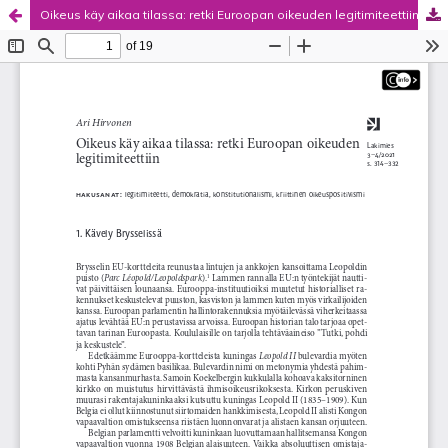
Oikeus käy aikaa tilassa: retki Euroopan oikeuden legitimiteettiin
Palvelua ylläpitää
Tieteellisten seurain valtuuskunta
.