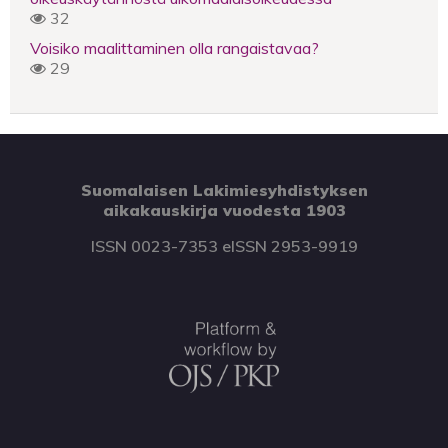
32
Voisiko maalittaminen olla rangaistavaa?
29
Suomalaisen Lakimiesyhdistyksen
aikakauskirja vuodesta 1903
ISSN 0023-7353 eISSN 2953-9919