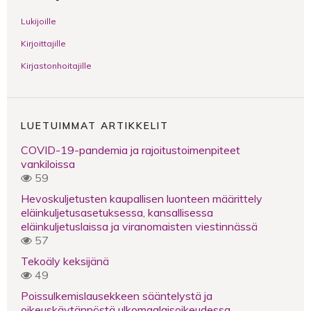
Lukijoille
Kirjoittajille
Kirjastonhoitajille
LUETUIMMAT ARTIKKELIT
COVID-19-pandemia ja rajoitustoimenpiteet
vankiloissa
59
Hevoskuljetusten kaupallisen luonteen määrittely
eläinkuljetusasetuksessa, kansallisessa
eläinkuljetuslaissa ja viranomaisten viestinnässä
57
Tekoäly keksijänä
49
Poissulkemislausekkeen sääntelystä ja
oikeuskäytännöstä ulkomaalaisoikeudessa