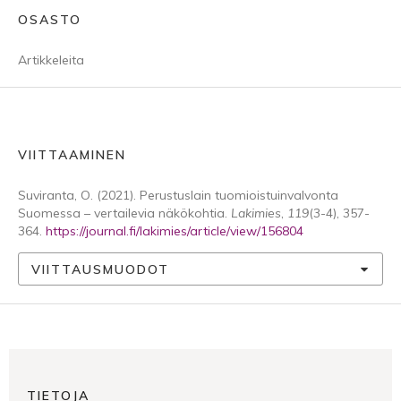
OSASTO
Artikkeleita
VIITTAAMINEN
Suviranta, O. (2021). Perustuslain tuomioistuinvalvonta
Suomessa – vertailevia näkökohtia.
Lakimies
,
119
(3-4), 357-
364.
https://journal.fi/lakimies/article/view/156804
VIITTAUSMUODOT
TIETOJA