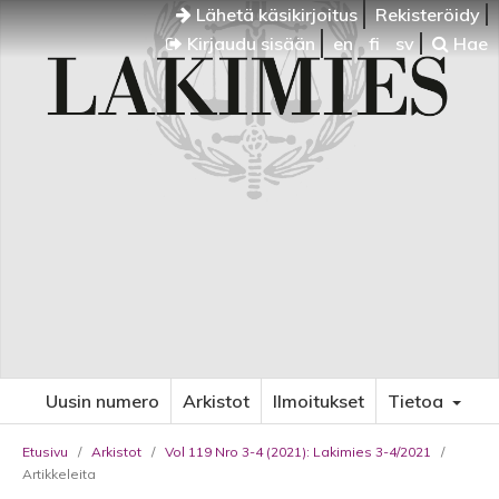
Lähetä käsikirjoitus
Rekisteröidy
Kirjaudu sisään
en
fi
sv
Hae
Uusin numero
Arkistot
Ilmoitukset
Tietoa
Etusivu
/
Arkistot
/
Vol 119 Nro 3-4 (2021): Lakimies 3-4/2021
/
Artikkeleita