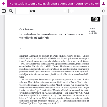
Perustuslain tuomioistuinvalvonta Suomessa – vertailevia näkökohtia
Palvelua ylläpitää
Tieteellisten seurain valtuuskunta
.